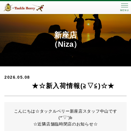
MENU
新座店
（Niza）
2026.05.08
★☆新入荷情報(≧▽≦)☆★
こんにちは☆タックルベリー新座店スタッフ中山です
(*’▽’)b
☆近隣店舗臨時閉店のお知らせ☆