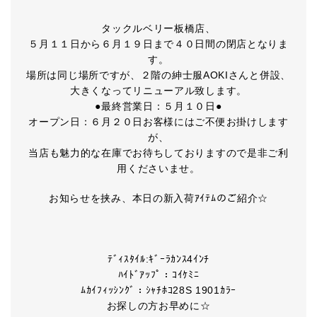
タックルベリー板橋店、
５月１１日から６月１９日まで４０日間の閉店となりま
す。
場所は同じ場所ですが、２階の紳士服AOKIさんと併設、
大きくなってリニューアル致します。
●最終営業日：５月１０日●
オープン日：６月２０日お客様にはご不便お掛けします
が、
当店も魅力的な在庫でお待ちしておりますので是非ご利
用くださいませ。
お知らせを挟み、本日の新入荷ｱｲﾃﾑのご紹介☆
ﾃﾞｨｽﾀｲﾙ:ｷﾞｰﾗｶﾝｽ4ｲﾝﾁ
ﾊｲﾄﾞｱｯﾌﾟ：ｺｲｹﾐﾆ
ﾑｶｲﾌｨｯｼﾝｸﾞ：ｼｬﾁﾎｺ28S 1901ｶﾗｰ
お探しの方お早めに☆