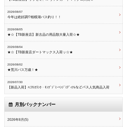
2026/08/07
今年は絶好調!?相模湖バス釣り！！
2026/08/05
★☆【TB新座店】新古品の用品類大量入荷☆★
2026/08/04
★☆【TB新座店ダートマックス入荷ッ☆★
2026/08/02
★荒川バス万歳！★
2026/07/30
【新品入荷】ﾊﾆﾀｽｸﾗﾝｸ・ｷﾝｸﾞｼﾞﾐｰﾍﾝｼﾞﾐﾃﾞｨｱﾑなどバス人気商品入荷
月別バックナンバー
2026年8月(5)