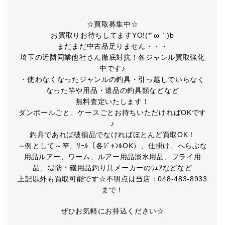
☆買取募集中☆
お買取りお待ちしてますYO!(*´ω｀)b
まだまだ中古品足りません・・・
埼玉の近隣同業他社さん徹底対抗！各ジャンル買取強化
中です♪
・使わなくなったジャンルの釣具・引っ越しでいらなく
なった竿や用品・遺品の釣具類などなど
無料査定いたします！
ダンボールごと、ケースごとお持ちいただければOKです
♪
釣具であれば破損品でなければほとんど買取OK！
～例として～竿、ﾘｰﾙ（各ｼﾞｬﾝﾙOK）、仕掛け、へらぶな
用品ルアー、ワーム、ルアー用品淡水用品、フライ用
品、堤防・磯用品釣り具メーカーのｳｪｱなどなど
上記以外も買取可能です☆不明点は当店：048-483-8933
まで！
ぜひお気軽にお持込ください☆