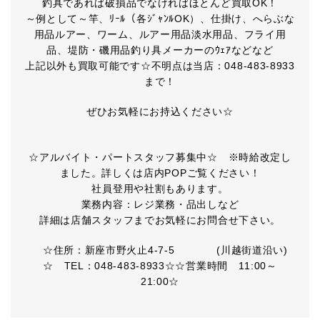
釣具であれば破損品でなければほとんど買取OK！
～例として～竿、ﾘｰﾙ（各ｼﾞｬﾝﾙOK）、仕掛け、へらぶな
用品ルアー、ワーム、ルアー用品淡水用品、フライ用
品、堤防・磯用品釣り具メーカーのｳｪｱなどなど
上記以外も買取可能です☆不明点は当店：048-483-8933
まで！
ぜひお気軽にお持込ください☆
☆アルバイト・パートスタッフ募集中☆ ※時給改定し
ました。詳しくは店内POPご覧ください！
社員登用や社割もあります。
業務内容：レジ業務・品出しなど
詳細は店舗スタッフまでお気軽にお問合せ下さい。
☆住所：新座市野火止4-7-5 (川越街道沿い)
☆ TEL：048-483-8933☆☆営業時間 11:00～
21:00☆