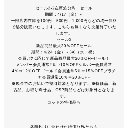
セール2-2在庫処分均一セール
期間：4/17（金）～
一部店内在庫を100円、500円、1,000円などの均一価格
で処分販売いたします。こちらも無くなり次第終了いた
します。
セール3
新品商品最大20％OFFセール
期間：4/24（金）～5/6（水・祝）
会員ﾗﾝｸに応じて新品商品最大20％OFFセール！
メンバー会員通常2％⇒10％OFFシルバー会員通常
4％⇒12％OFFゴールド会員通常5％⇒15％OFFプラチ
ナ会員通常10％⇒20％OFF
※現金でのお払いで割引対象となります。※特価品、新
古品、お取り寄せ品、OSP商品などは対象外となりま
す。
ロッドの特価品も
各種釣りに合わせた特価ｱｲﾃﾑたちも