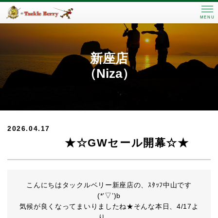
MENU
新座店
（Niza）
2026.04.17
★☆GWセール開幕☆★
こんにちはタックルベリー新座店の、ｽﾀｯﾌ中山です
(*’▽’)b
気候が良くなってまいりましたね★そんな本日、4/17よ
り。。