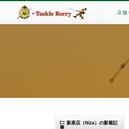
店舗
新座店（Niza）の新着記
事