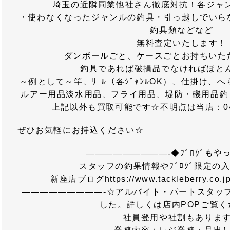
埼玉の近隣同業他社さん徹底対抗！各ジャ
・使わなくなったジャンルの釣具・引っ越しでいら
釣具類などなど
無料査定いたします！
ダンボールごと、ケースごとお持ちいただ
釣具であれば破損品でなければほと
～例として～竿、ﾘｰﾙ（各ｼﾞｬﾝﾙOK）、仕掛け
ルアー用品淡水用品、フライ用品、堤防・磯用品釣り
上記以外も買取可能です☆不明点は当店：048-
ぜひお気軽にお持込ください☆
—————————-◆ﾌﾞﾛｸﾞもや
スタッフの釣果情報やﾌﾞﾛｸﾞ限定の
新座店ブログhttps://www.tackleberry.co.j
—————————-☆アルバイト・パートスタッ
した。詳しくは店内POPご覧く
社員登用や社割もありま