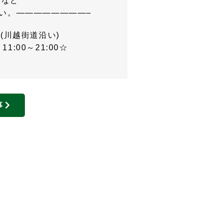
しなど
い。————————–
川越街道沿い)
1:00～21:00☆
事