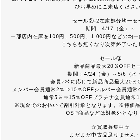
ひお早めにご来店くださ
セール②-2在庫処分均一セ
期間：4/17（金）～
一部店内在庫を100円、500円、1,000円などの
こちらも無くなり次第終了いた
セール③
新品商品最大20％OFFセ
期間：4/24（金）～5/6（
会員ﾗﾝｸに応じて新品商品最大20％
メンバー会員通常2％⇒10％OFFシルバー会員通常
通常5％⇒15％OFFプラチナ会員通常1
※現金でのお払いで割引対象となります。※特価
OSP商品などは対象外となり
☆買取募集中☆
まだまだ中古品足りません