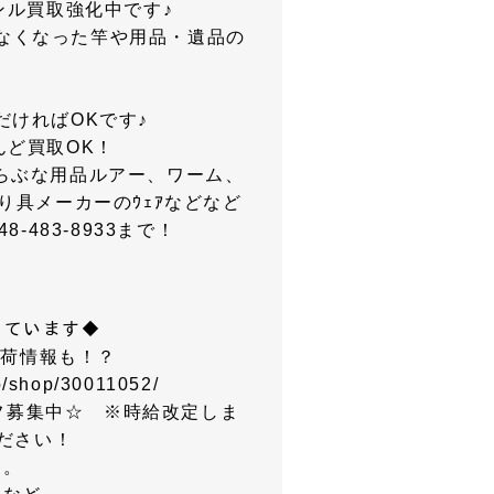
ンル買取強化中です♪
なくなった竿や用品・遺品の
ければOKです♪
んど買取OK！
、へらぶな用品ルアー、ワーム、
具メーカーのｳｪｱなどなど
483-8933まで！
っています◆
入荷情報も！？
p/shop/30011052/
フ募集中☆ ※時給改定しま
ださい！
す。