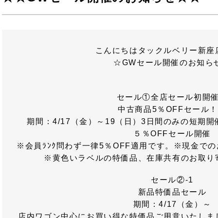
こんにちはタックルベリー新座
☆GWセール開催のお知ら
セール①全店セール初開
中古商品5％OFFセール
期間：4/17（金）～19（日）3日間のみの短期
５％OFFセール開催
※会員ﾗﾝｸ問わず一律5％OFF適用です。※現金で
※黄色いラベルの特価品、在庫共有のお取り
セール②-1
新品特価品セール
期間：4/17（金）～
店内ワゴン中心にお買い得な特価品ご用意いたしま