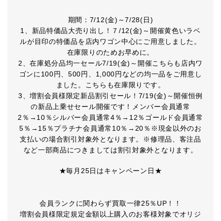
期間：7/12(金)～7/28(日)
1、新品特価品大売り出し！７/12(金)～開催黄色いラベ
ルが目印の特価品を店内ワゴン中心にご用意しました。
在庫限りのためお早めに。
2、在庫処分品均一セール7/19(金)～開催こちらも店内ワ
ゴンに100円、500円、1,000円などの均一品をご用意し
ました。こちらも在庫限りです。
3、増割会員様限定新品割引セール！7/19(金)～開催恒例
の新品上乗せセール開催です！メンバー会員通常
2％→10％シルバー会員通常4％→12％ゴールド会員通常
5％→15％プラチナ会員通常10％→20％※現金以外のお
支払いの場合割引対象外となります。※修理品、客注品
など一部商品につきましては割引対象外となります。
★毎月25日はキャンペーン日★
会員ランクに関わらず買取一律25％UP！！
増割会員様限定規定金額以上購入のお客様対象でオリジ