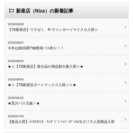
新座店（Niza）の新着記事
2026/08/08
【TB新座店】ウラゼミ、R-ヴァンガードマイクロ入荷☆
2026/08/07
今年は絶好調!?相模湖バス釣り！！
2026/08/05
★☆【TB新座店】新古品の用品類大量入荷☆★
2026/08/04
★☆【TB新座店ダートマックス入荷ッ☆★
2026/08/02
★荒川バス万歳！★
2026/07/30
【新品入荷】ﾊﾆﾀｽｸﾗﾝｸ・ｷﾝｸﾞｼﾞﾐｰﾍﾝｼﾞﾐﾃﾞｨｱﾑなどバス人気商品入荷