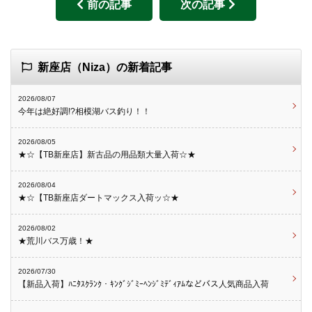
前の記事
次の記事
新座店（Niza）の新着記事
2026/08/07
今年は絶好調!?相模湖バス釣り！！
2026/08/05
★☆【TB新座店】新古品の用品類大量入荷☆★
2026/08/04
★☆【TB新座店ダートマックス入荷ッ☆★
2026/08/02
★荒川バス万歳！★
2026/07/30
【新品入荷】ﾊﾆﾀｽｸﾗﾝｸ・ｷﾝｸﾞｼﾞﾐｰﾍﾝｼﾞﾐﾃﾞｨｱﾑなどバス人気商品入荷