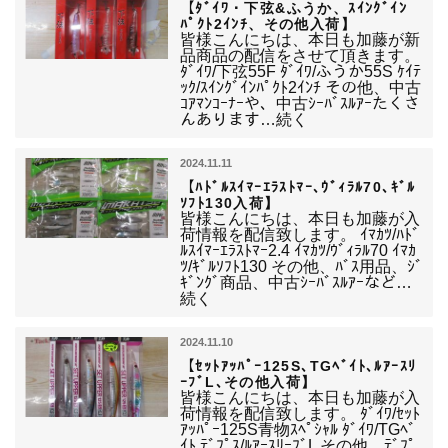
【ﾀﾞｲﾜ・下弦&ふうか、ｽｲﾝｸﾞｲﾝ
ﾊﾟｸﾄ2ｲﾝﾁ、その他入荷】
皆様こんにちは、本日も加藤が新
品商品の配信をさせて頂きます。
ﾀﾞｲﾜ/下弦55F ﾀﾞｲﾜ/ふうか55S ｹｲﾃ
ｯｸ/ｽｲﾝｸﾞｲﾝﾊﾟｸﾄ2ｲﾝﾁ その他、中古
ｺｱﾏﾝｺｰﾅｰや、中古ｼｰﾊﾞｽﾙｱｰたくさ
んあります…続く
2024.11.11
【ﾊﾄﾞﾙｽｲﾏｰｴﾗｽﾄﾏｰ､ｳﾞｨﾗﾙ70､ｷﾞﾙ
ｿﾌﾄ130入荷】
皆様こんにちは、本日も加藤が入
荷情報を配信致します。 ｲﾏｶﾂ/ﾊﾄﾞ
ﾙｽｲﾏｰｴﾗｽﾄﾏｰ2.4 ｲﾏｶﾂ/ｳﾞｨﾗﾙ70 ｲﾏｶ
ﾂ/ｷﾞﾙｿﾌﾄ130 その他、ﾊﾞｽ用品、ｼﾞ
ｷﾞﾝｸﾞ商品、中古ｼｰﾊﾞｽﾙｱｰなど…
続く
2024.11.10
【ｾｯﾄｱｯﾊﾟｰ125S､TGﾍﾞｲﾄ､ﾙｱｰｽﾘ
ｰﾌﾞL､その他入荷】
皆様こんにちは、本日も加藤が入
荷情報を配信致します。 ﾀﾞｲﾜ/ｾｯﾄ
ｱｯﾊﾟｰ125S青物ｽﾍﾟｼｬﾙ ﾀﾞｲﾜ/TGﾍﾞ
ｲﾄ ﾃﾞﾌﾟｽ/ﾙｱｰｽﾘｰﾌﾞL その他、ﾃﾞﾌﾟ