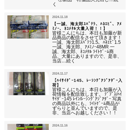
く
2024.11.18
【一誠、海太郎ｽﾊﾟﾃﾗ、ﾊﾈｴﾋﾞ、ｱﾒ
ﾐﾉｰ、ﾈｺﾒﾀﾙ大量入荷！！】
皆様こんにちは、本日も加藤が新
品商品の配信をさせて頂きます！
一誠、海太郎ｽﾊﾟﾃﾗ1.5、ﾊﾈｴﾋﾞ1.5
一誠、海太郎、ｱﾒﾐﾉｰ48MR 一
誠、海太郎、ﾈｺﾒﾀﾙ ﾗｲﾄｹﾞｰﾑ商
品、大量にありますので、是非、
当店…続く
2024.11.17
【ﾊｲｻｲﾀﾞｰ145、ﾚｰｼﾝｸﾞｱｼﾞｱﾀﾞｰ入
荷】
皆様こんにちは、本日も加藤が入
荷情報を配信致します。 ﾃﾞﾌﾟｽ/ﾊｲ
ｻｲﾀﾞｰ145 ﾚｲﾝ/ﾚｰｼﾝｸﾞｱｼﾞｱﾀﾞｰ 写真
の商品以外にも、ﾗｲﾄｹﾞｰﾑ商品が
ずらりと並んでいますので、是
非、当店へお越しください！！
2024.11.16