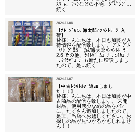
ｽﾜｰﾑ、ﾌｯｸなどの小物、ｼﾞｷﾞﾝｸﾞ…
続く
2024.11.08
【ﾅﾚｰｼﾞ65､海太郎ﾊﾝﾊﾝﾄﾚｰﾗｰ入
荷】
皆様こんにちは、本日も加藤が入
荷情報を配信致します。 ﾌﾞﾙｰﾌﾞﾙ
ｰ/ﾅﾚｰｼﾞ65 一誠/海太郎ﾊﾝﾊﾝﾄﾚｰﾗｰ
2.6 その他、ﾗｲﾄｹﾞｰﾑｺｰﾅｰ､ﾋｲｶｺｰﾅ
ｰ､ﾀｲﾗﾊﾞｺｰﾅｰも新たに増設しまし
たので、是…続く
2024.11.07
【中古ﾄﾗｳﾄﾙｱｰ追加しまし
た！！】
皆様こんにちは、本日は加藤が中
古商品の配信を致します。 未開
封品、使用感少なめの品をﾒｲﾝ
に、たくさん追加しましたので、
是非、当店へお越しください。お
探しの品が見つかるかもしれませ
ん！！