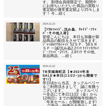
す。 割増会員様限定で、期間中
にお持ちいただいた商品の買取り
査定額が通常査定額より25％しま
す！ 今…続く
2024.11.23
【ｿｳﾙｼｬｯﾄﾞ､沈み蟲、ｸﾚｲｼﾞｰﾌﾗｯ
ﾊﾟｰその他入荷】
皆様こんにちは、本日も加藤が新
品商品の配信をさせて頂きます。
ｼﾞｬｯｶﾙ/ｿｳﾙｼｬｯﾄﾞ52ＳＰ、58ＳＲ
ＳＰ 一誠/沈み蟲2.2ｲﾝﾁ ｹｲﾃｯｸ/ｸﾚｲ
ｼﾞｰﾌﾗｯﾊﾟｰ2ｲﾝﾁ、2.8ｲﾝﾁ その他、
新品商品、…続く
2024.11.22
TB安城南町店【★2024年末
SALE★本日(11/22~)から開催で
す!!】
常日頃から当店、タックルベリー
をご利用頂きまして、誠に有難う
ございます。 タックルベリ
ー全店にて本日11/22（金）から
12/8(日）までの期間毎年恒例の
「年末セール」が開催致します!
①新品・特価品大売出し…続