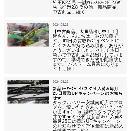
ｷﾞ王K2.5号 一誠/ｷｬﾗﾒﾙｼｬｯﾄﾞ2.6ﾊﾞ
ﾙｷｰｽﾊﾟﾃﾗ2.8 その他、新品商品、
中古商品…続く
2024.08.26
【中古商品、大量品出し中！！】
皆さんこんにちは、ｽﾀｯﾌ加藤で
す。 昨日の買取ｱｯﾌﾟイベントに
たくさんお持ち込み頂き、ありが
とうございました。 そして本日
急いで中古商品を品出ししていま
すので、準備できた物を配信致し
ます。 バスワーム豊富にありま
す！…続く
2024.08.22
新品ｼｰﾏｰｸﾍﾞｲﾄさぐり入荷&毎月
25日買取UPキャンペーンのお知ら
せ★
タックルベリー安城南町店のブロ
グをご覧いただきありがとうござ
いますm(__)m 臨時スタッフの伊
井です★ミ 今回は新品ﾛｯﾄﾞ入荷&
毎月25日の買取UPキャンペーン
のお知らせです(^^)/ 最初は新品入
荷情報です…続く