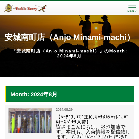
MENU
安城南町店（Anjo Minami-machi）
『安城南町店（Anjo Minami-machi）』のMonth:
2024年8月
Month: 2024年8月
2024.08.29
【ﾊｰﾃﾞｽ､ｴｷﾞ王K､ｷｬﾗﾒﾙｼｬｯﾄﾞ､ﾊﾞ
ﾙｷｰｽﾊﾟﾃﾗ入荷】
皆さまこんにちは、ｽﾀｯﾌ加藤で
す。本日も、入荷情報を配信致し
ます。 ﾊﾞｽﾃﾞｲ/ﾊｰﾃﾞｽ127F ﾔﾏｼﾀ/ｴ