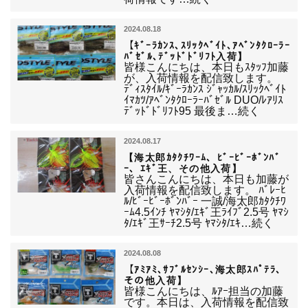
2024.08.18
【ｷﾞｰﾗｶﾝｽ､ｽﾘｯｸﾍﾞｲﾄ､ｱﾍﾞﾝﾀｸﾛｰﾗｰ
ﾊﾞｾﾞﾙ､ﾃﾞｯﾄﾞﾄﾞﾘﾌﾄ入荷】
皆様こんにちは、本日もｽﾀｯﾌ加藤
が、入荷情報を配信致します。
ﾃﾞｨｽﾀｲﾙ/ｷﾞｰﾗｶﾝｽ ｼﾞｬｯｶﾙ/ｽﾘｯｸﾍﾞｲﾄ
ｲﾏｶﾂ/ｱﾍﾞﾝﾀｸﾛｰﾗｰﾊﾞｾﾞﾙ DUO/ﾚｱﾘｽ
ﾃﾞｯﾄﾞﾄﾞﾘﾌﾄ95 最後ま…続く
2024.08.17
【海太郎ｶﾀｸﾁﾜｰﾑ、ﾋﾞｰﾋﾞｰﾎﾞﾝﾊﾞ
ｰ、ｴｷﾞ王、その他入荷】
皆さんこんにちは、本日も加藤が
入荷情報を配信致します。 ﾊﾞﾚｰﾋ
ﾙ/ﾋﾞｰﾋﾞｰﾎﾞﾝﾊﾞｰ 一誠/海太郎ｶﾀｸﾁﾜ
ｰﾑ4.5ｲﾝﾁ ﾔﾏｼﾀ/ｴｷﾞ王ﾗｲﾌﾞ2.5号 ﾔﾏｼ
ﾀ/ｴｷﾞ王ｻｰﾁ2.5号 ﾔﾏｼﾀ/ｴｷ…続く
2024.08.08
【ｱﾐｱﾐ､ｻﾌﾞﾙｾﾝｼｰ､海太郎ｽﾊﾟﾃﾗ､
その他入荷】
皆様こんにちは、ﾙｱｰ担当の加藤
です。本日は、入荷情報を配信致