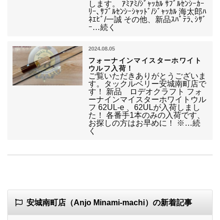
します。 ｱﾐｱﾐ/ｼﾞｬｯｶﾙ ｻﾌﾞﾙｾﾝｼｰｶｰ
ﾘｰ､ｻﾌﾞﾙｾﾝｼｰｼｬｯﾄﾞ/ｼﾞｬｯｶﾙ 海太郎ﾊ
ﾈｴﾋﾞ/一誠 その他、新品ｽﾊﾟﾃﾗ､ｼｻﾞ
ｰ…続く
2024.08.05
フォーナインマイスターホワイト
ウルフ入荷！
ご覧いただきありがとうございま
す。タックルベリー安城南町店で
す！ 新品 ロデオクラフト フォ
ーナインマイスターホワイトウル
フ 62UL-e 、62ULが入荷しまし
た！ 各番手1本のみの入荷です、
お探しの方はお早めに！ ※…続
く
安城南町店（Anjo Minami-machi）の新着記事