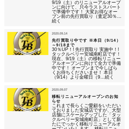
9/19（土）のリニューアルオープ
ンに向けて、只今ラストスパート
で準備中です！ 大変お得なオー
プン前の先行買取り（査定30％…
続く
2020.09.14
先行買取り中です ※本日（9/14）
～9/18まで
30％UP！! 先行買取り 実施中！!
タックルベリー安城南町店です！
現在、9/19（土）の移転リニュー
アルオープンに向けて全力で準備
中です！ オープンまで今しばら
くお待ちくださいませ！ 本日
（9/14）より金曜日（9…続く
2020.09.07
移転リニューアルオープンのお知
らせ
これまで長らくご愛顧をいただい
ておりました安城店ですが、大型
店舗にスケールアップした「タッ
クルベリー安城南町店」として新
たにでっかく移転リニューアルオ
ープンいたします。 移転リニュ