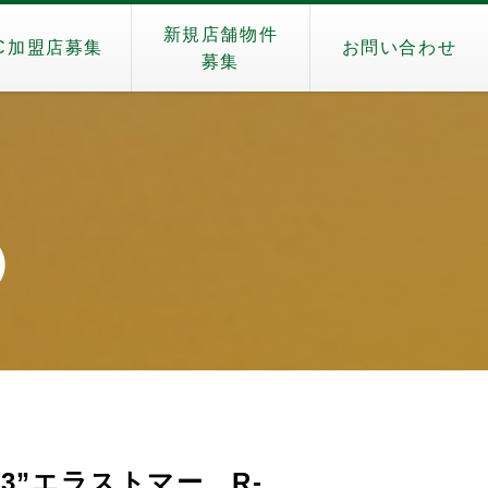
新規店舗物件
C加盟店募集
お問い合わせ
募集
a）
3”エラストマー、R-