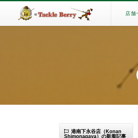
店舗
（
港南下永谷店（Konan
Shimonagaya）の新着記事