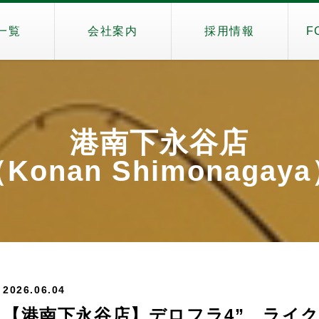
一覧
会社案内
採用情報
F
港南下永谷店
Konan Shimonagay
2026.06.04
【港南下永谷店】デロフラ4”、ライク