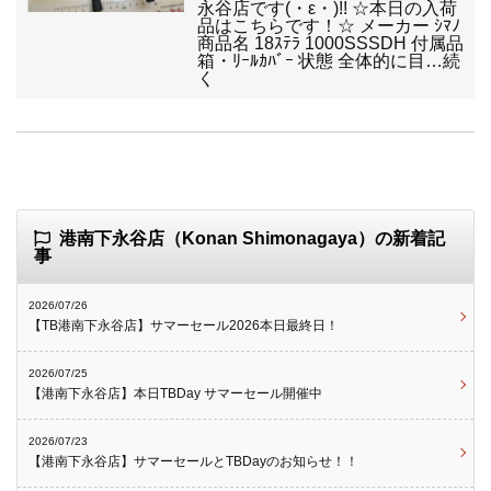
永谷店です(・ε・)!! ☆本日の入荷
品はこちらです！☆ メーカー ｼﾏﾉ
商品名 18ｽﾃﾗ 1000SSSDH 付属品
箱・ﾘｰﾙｶﾊﾞｰ 状態 全体的に目…続
く
港南下永谷店（Konan Shimonagaya）の新着記
事
2026/07/26
【TB港南下永谷店】サマーセール2026本日最終日！
2026/07/25
【港南下永谷店】本日TBDay サマーセール開催中
2026/07/23
【港南下永谷店】サマーセールとTBDayのお知らせ！！