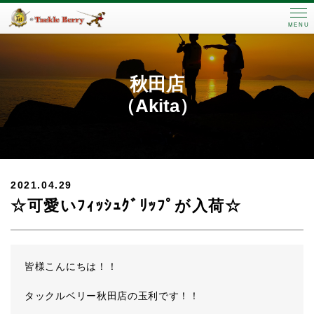
MENU
秋田店
（Akita）
2021.04.29
☆可愛いﾌｨｯｼｭｸﾞﾘｯﾌﾟが入荷☆
皆様こんにちは！！
タックルベリー秋田店の玉利です！！