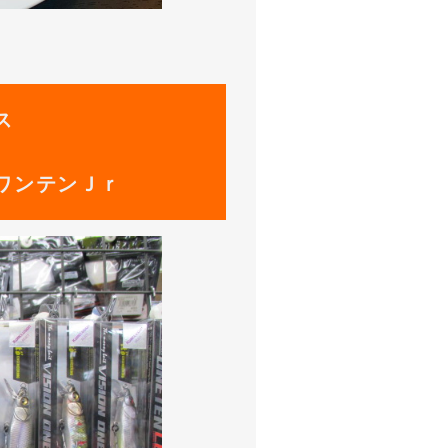
ス
ワンテンＪｒ