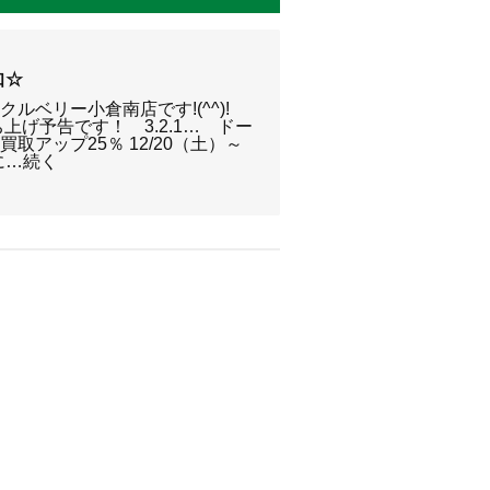
知☆
ルベリー小倉南店です!(^^)!
上げ予告です！ 3.2.1… ドー
買取アップ25％ 12/20（土）～
中に…続く