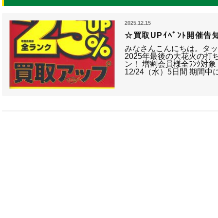
2025.12.15
☆買取UPｲﾍﾞﾝﾄ開催告
みなさんこんにちは。タック
2025年最後の大花火の打ち
ン！ 増割会員様全ﾗﾝｸ対象 
12/24（水）5日間 期間