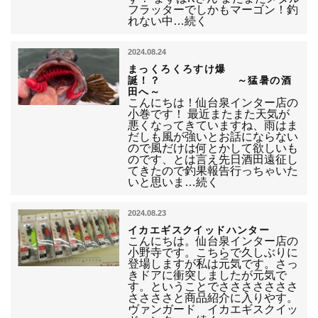
フラッターでしかもマーゴン！釣
れない中…続く
2024.08.24
まっくろくろすけ爆
誕！？ ～猛暑の酒
田へ～
こんにちは！仙台泉インター店の
小巻です！ 最近またまた天気が
悪くなってきていますね、雨はま
だしも風が強いとお話にならない
ので風だけは何とかして欲しいも
のです、とは言え先日酒田遠征し
てきたので釣果報告行っちゃいた
いと思いま…続く
2024.08.23
イカエギスクイッドハンター
こんにちは。仙台泉インター店の
小野寺です。こちらで久しぶりに
登場しますが私は元気です。さっ
きドアに衝突しましたが元気で
す。ということでさささささささ
ささささと商品紹介に入りやす。
ヴァンガード イカエギスクイッ