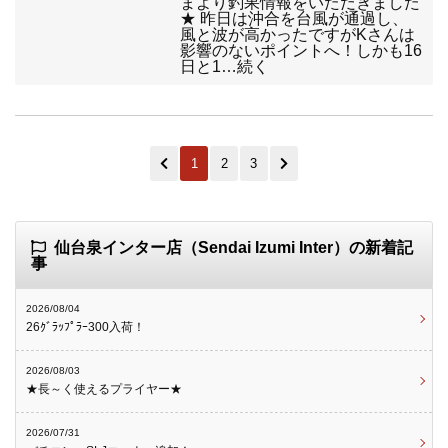
まより釣果情報をいただきました
★ 昨日は沖合を台風が通過し、
風と波が高かったですがKさんは
影響のないポイントへ！しかも16
日と1…続く
1
2
3
仙台泉インター店（Sendai Izumi Inter）の新着記
事
2026/08/04
26ｸﾞﾗｯﾌﾟﾗｰ300入荷！
2026/08/03
★長～く使えるプライヤー★
2026/07/31