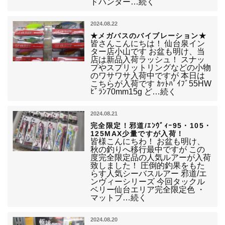
ドハンター…続く
2024.08.22
★メガバスのバイブレーション★
皆さんこんにちは！ 仙台泉イン
ター店小山です お盆も明け、当
店は新品入荷ラッシュ！ スナッ
プやスプリットリングなどの小物
のワサワサ入荷中ですが 本日は
こちらが入荷です ｶｯﾄﾊﾞｲﾌﾞ55HW
ﾋﾞﾗﾝ70mm15g ど…続く
2024.08.21
完全限定！邪道/ｴﾝｳﾞｨｰ95・105・
125MAX少量ですが入荷！
皆様こんにちわ！ お盆も明け、
秋の釣りへ移行最中ですが この
度完全限定品の人気ルアーが入荷
致しました！ 圧倒的釣果をもた
らす人気シーバスルアー 邪道/エ
ンヴィーシリーズ 今回タックル
ベリー仙台エリア完全限定色 ・
マットブ…続く
2024.08.20