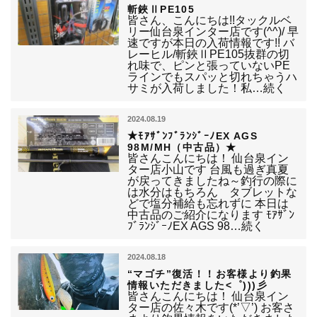
斬鋏ⅡPE105
皆さん、こんにちは!!タックルベ
リー仙台泉インター店です(^^)/ 早
速ですが本日の入荷情報です!! バ
レーヒル/斬鋏ⅡPE105抜群の切
れ味で、ピンと張っていないPE
ラインでもスパッと切れちゃうハ
サミが入荷しました！私…続く
2024.08.19
★ﾓｱｻﾞﾝﾌﾞﾗﾝｼﾞｰﾉEX AGS
98M/MH（中古品）★
皆さんこんにちは！ 仙台泉イン
ター店小山です 台風も過ぎ真夏
が戻ってきましたね～釣行の際に
は水分はもちろん タブレットな
どで塩分補給も忘れずに 本日は
中古品のご紹介になります ﾓｱｻﾞﾝ
ﾌﾞﾗﾝｼﾞｰﾉEX AGS 98…続く
2024.08.18
“マゴチ”復活！！お客様より釣果
情報いただきました<゜)))彡
皆さんこんにちは！ 仙台泉イン
ター店の佐々木です(*’▽’) お客さ