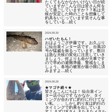
たくてもなかなかいけない日が続
ていますがこんな日は皆さん何を
して過ごしていますか？？私は天
候が安定した時のことを想像して
釣具をいじっています笑そんな事
をしている…続く
2024.08.30
ハゼいたもん！
おはようござ伊藤です。お久ぶり
に仙台泉インター店です。台風10
号が猛威を振るっています。数日
は急な天候の変化に注意していき
ましょう。何よりも命が大事です
ので早めの避難準備、警戒をしま
しょう。各地の被害が最小限に済
みますよ…続く
2024.08.28
★マゴチ続々★
皆さんこんにちは！ 仙台泉イン
ター店小山です なかなか、タイ
ミングが合わずに釣行に行けてな
い私、、、しかし釣り友は釣行の
タイミングで釣果を出していま
す！ まずはKさん またまたメタル