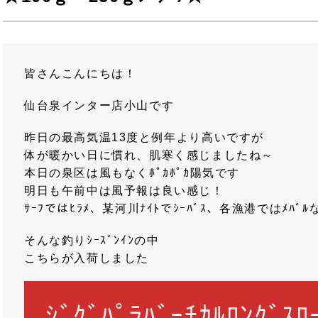
皆さんこんにちは！
仙台泉インター店小山です
昨日の最高気温13度と例年より高いですが
体が暖かい日に慣れ、肌寒く感じましたね～
本日の泉区は風もなくﾎﾟｶﾎﾟｶ陽気です
明日も午前中は風予報は良い感じ！
ｻｰﾌではﾋﾗﾒ、某河川ﾅｲﾄでｼｰﾊﾞｽ、各漁港ではﾒﾊﾞ
そんな釣りｼｰｽﾞﾝｲﾝの中
こちらが入荷しました
ｼﾞｸﾞﾊﾟﾗﾊﾞｰﾁｶﾙﾛﾝｸﾞｽﾛ