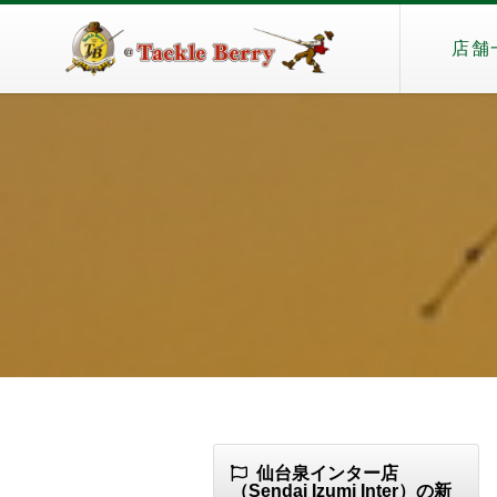
店舗
仙台泉インター店
（Sendai Izumi Inter）の新