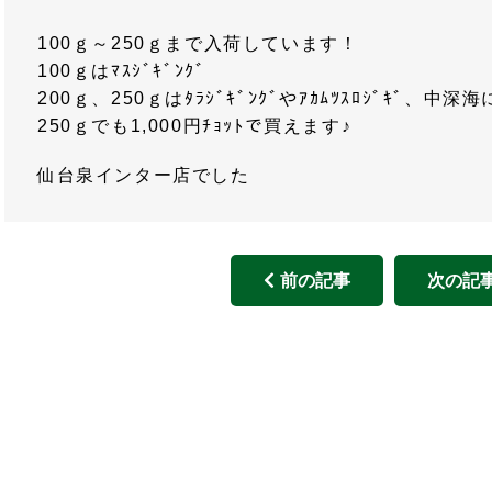
100ｇ～250ｇまで入荷しています！
100ｇはﾏｽｼﾞｷﾞﾝｸﾞ
200ｇ、250ｇはﾀﾗｼﾞｷﾞﾝｸﾞやｱｶﾑﾂｽﾛｼﾞｷﾞ、中
250ｇでも1,000円ﾁｮｯﾄで買えます♪
仙台泉インター店でした
前の記事
次の記