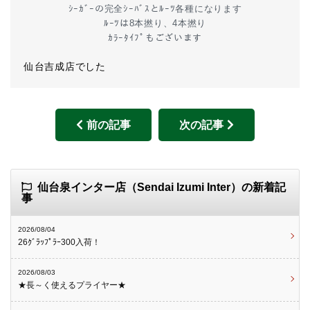
ｼｰｶﾞｰの完全ｼｰﾊﾞｽとﾙｰﾂ各種になります
ﾙｰﾂは8本撚り、4本撚り
ｶﾗｰﾀｲﾌﾟもございます
仙台吉成店でした
前の記事
次の記事
仙台泉インター店（Sendai Izumi Inter）の新着記
事
2026/08/04
26ｸﾞﾗｯﾌﾟﾗｰ300入荷！
2026/08/03
★長～く使えるプライヤー★