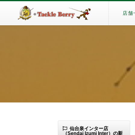
店舗
仙台泉インター店
（Sendai Izumi Inter）の新