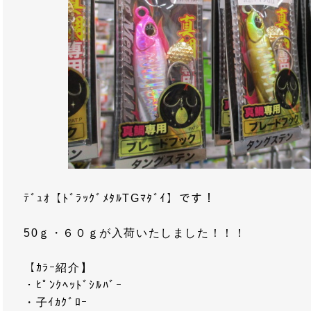
ﾃﾞｭｵ【ﾄﾞﾗｯｸﾞﾒﾀﾙTGﾏﾀﾞｲ】です！
50ｇ・６０ｇが入荷いたしました！！！
【ｶﾗｰ紹介】
・ﾋﾟﾝｸﾍｯﾄﾞｼﾙﾊﾞｰ
・子ｲｶｸﾞﾛｰ