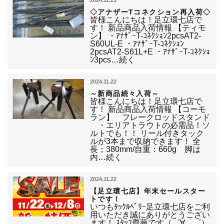
2024.11.23
◇アナザーTコネクション再入荷◇
皆様こんにちは！足立環七店で
す！ 新品商品入荷情報 【ティモ
ン】 ・ｱﾅｻﾞｰT-ｺﾈｸｼｮﾝ2pcsAT2-
S60UL-E ・ｱﾅｻﾞｰT-ｺﾈｸｼｮﾝ
2pcsAT2-S61L+E ・ｱﾅｻﾞｰT-ｺﾈｸｼｮ
ﾝ3pcs…続く
2024.11.22
～新商品続々入荷～
皆様こんにちは！足立環七店で
す！ 新品商品入荷情報 【コーモ
ラン】 フレークロッドスタンド
・エリアトラウトの必需品！ソ
ルトでも！！ リール付きタック
ルが3本まで収納できます！ 全
長；380mm/自重：660g 脚は
内…続く
2024.11.22
【足立環七店】年末セールスター
トです！
いつもﾀｯｸﾙﾍﾞﾘｰ足立環七店をご利
用いただき誠にありがとうござい
ます！ ｽﾀｯﾌ齋藤です（゜∀ ゜）