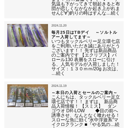
気温も下がってきて朝起きると布
団が恋しくなかなか起き上がれま
せん(;’∀’)釣りの時はすんな…続く
2024.11.20
毎月25日はTBデイ ～ソルトル
アー入荷してます～
いつもタックルベリー足立環七店
をご利用いただき誠にありがとう
ございます！！ 先ずは新品商品
のご案内です 【エクリプス】バ
ロール130 表層をスローに引け
る、人気モデルが入荷しました！
サイズ：１３０ｍｍ/20g お次は、
…続く
2024.11.19
～本日の入荷とセールのご案内～
こんにちは、タックルベリー足立
環七店です！！ まずは、 新品商
品入荷情報！ 【スミス】 ダン
ゴウオ DR-LOW ◆目の前へ
誘導させ、なんとなく喰わせる！
スローな魚に効く”水中浮遊系”マ
イクロクランク ■『やる気の…続