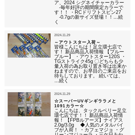
ア、2024 シグネイチャーカラー
-毎年好評の期間限定カラーで
す！！ ・RCドリフトスピン27
-0.7gの新サイズ登場！！…続
く
2024.11.29
～アウトスター入荷～
皆様こんにちは！足立環七店で
す！ 新品商品入荷情報 【ブルー
ブルー】 ・アウトスター120S ・
TGストライク45g 〇どちらも少
量入荷の為お取り置き等は出来か
ねますので、お早目のご来店をお
待ちしております。 続いては、
…続く
2024.11.29
☆スーパーUVギンギララメと
1091カラー☆
こんにちは、タックルベリー足立
環七店です！！ 新品商品入荷情
報！ 【FPBルアーズ】ナイアス
2.0g/3.0g ◆人気のメタルバイ
ブが入荷！ ・カフェマジョ ・グ
リーンマジョーラ ・三ケ日みか