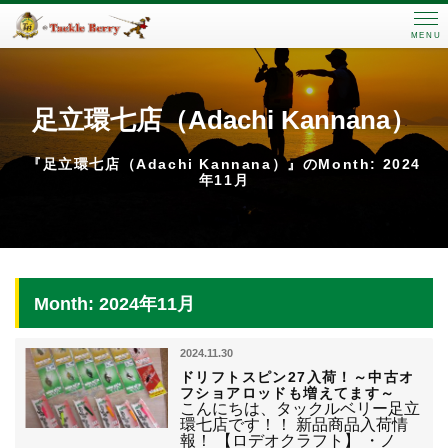
MENU
足立環七店（Adachi Kannana）
『足立環七店（Adachi Kannana）』のMonth: 2024
年11月
Month: 2024年11月
2024.11.30
ドリフトスピン27入荷！～中古オ
フショアロッドも増えてます～
こんにちは、タックルベリー足立
環七店です！！ 新品商品入荷情
報！ 【ロデオクラフト】 ・ノ