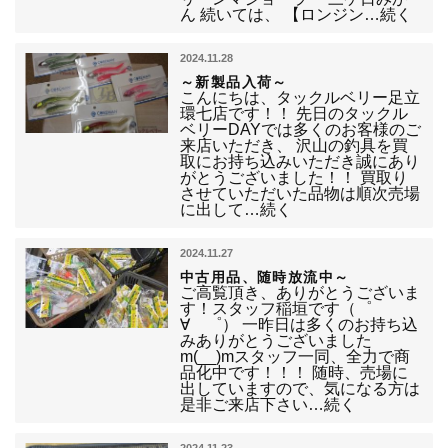
ん 続いては、 【ロンジン…続く
2024.11.28
～新製品入荷～
こんにちは、タックルベリー足立
環七店です！！ 先日のタックル
ベリーDAYでは多くのお客様のご
来店いただき、 沢山の釣具を買
取にお持ち込みいただき誠にあり
がとうございました！！ 買取り
させていただいた品物は順次売場
に出して…続く
2024.11.27
中古用品、随時放流中～
ご高覧頂き、ありがとうございま
す！スタッフ稲垣です（゜
∀ ゜） 一昨日は多くのお持ち込
みありがとうございました
m(__)mスタッフ一同、全力で商
品化中です！！！ 随時、売場に
出していますので、気になる方は
是非ご来店下さい…続く