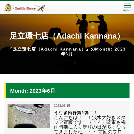
MENU
足立環七店（Adachi Kannana）
『足立環七店（Adachi Kannana）』のMonth: 2023
年6月
Month: 2023年6月
2023.06.15
うなぎ釣行第2弾！！
こんにちは！！！淡水大好きスタ
ッフ齋藤です！（＾＾）関東も梅
雨時期に入り曇りの日が多くなっ
てきましたね・・・ 前回のブロ