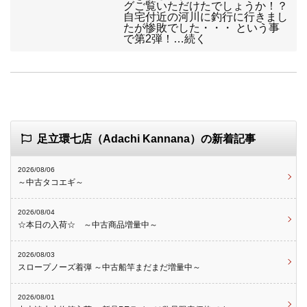
グご覧いただけたでしょうか！？
自宅付近の河川に釣行に行きまし
たが惨敗でした・・・ という事
で第2弾！…続く
足立環七店（Adachi Kannana）の新着記事
2026/08/06
～中古タコエギ～
2026/08/04
☆本日の入荷☆ ～中古商品増量中～
2026/08/03
スロープノーズ着弾 ～中古船竿まだまだ増量中～
2026/08/01