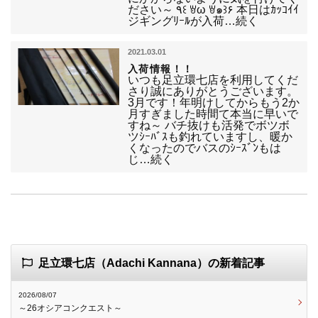
ださい～ ٩꒰ ꇐω ꇐ๑꒱۶ 本日はｶｯｺｲｲ
ジギングﾘｰﾙが入荷…続く
2021.03.01
入荷情報！！
いつも足立環七店を利用してくだ
さり誠にありがとうございます。
3月です！年明けしてからもう2か
月すぎました時間て本当に早いで
すね～ バチ抜けも活発でボツボ
ツｼｰﾊﾞｽも釣れていますし、暖か
くなったのでバスのｼｰｽﾞﾝもは
じ…続く
足立環七店（Adachi Kannana）の新着記事
2026/08/07
～26オシアコンクエスト～