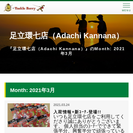
MENU
足立環七店（Adachi Kannana）
『足立環七店（Adachi Kannana）』のMonth: 2021
年3月
Month: 2021年3月
2021.03.24
入荷情報+新ｺｰﾅ-登場!!
いつも足立環七店をご利用してく
ださり誠にありがとうございま
す。 個人担当のｺｰﾅｰでできて緊
張半分、興奮半分で頑張っている