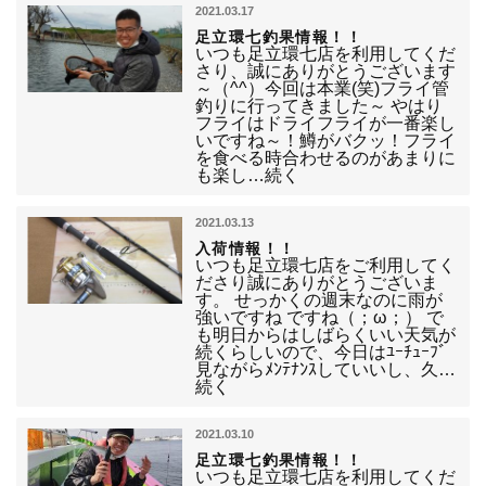
2021.03.17
足立環七釣果情報！！
いつも足立環七店を利用してくだ
さり、誠にありがとうございます
～（^^）今回は本業(笑)フライ管
釣りに行ってきました～ やはり
フライはドライフライが一番楽し
いですね～！鱒がバクッ！フライ
を食べる時合わせるのがあまりに
も楽し…続く
2021.03.13
入荷情報！！
いつも足立環七店をご利用してく
ださり誠にありがとうございま
す。 せっかくの週末なのに雨が
強いですね ですね（；ω；） で
も明日からはしばらくいい天気が
続くらしいので、今日はﾕｰﾁｭｰﾌﾞ
見ながらﾒﾝﾃﾅﾝｽしていいし、久…
続く
2021.03.10
足立環七釣果情報！！
いつも足立環七店を利用してくだ