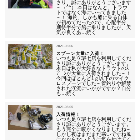
さり、誠にありがとうございます
～（^^） 本日はなんと、トラウ
トではなく海にいってきました
～！ 海釣、しかも船に乗る自体
が初めてだったので、心配半分、
期待半分で船に乗りましたが、天
気が良くあ…続く
2021.03.06
スプーン大量に入荷！
いつも足立環七店を利用してくだ
さり誠にありがとうございます。
本日は私が大好きなトラウトのｽ
ﾌﾟｰﾝが大量に入荷されました～！
今回はほとんど1ｇ以下のマイク
ロスプーンでした～管釣りや解禁
された渓流にいかがですか？自分
も…続く
2021.03.05
入荷情報！
いつも足立環七店を利用してくだ
さり誠にありがとうございます。
もう完全に暖かくなりましたね～
しかし夜はまだまだ寒いですね風
にかからないように気を付けてく