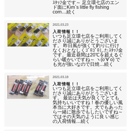
ｽﾀｯﾌ金です～ 足立環七店のエン
ド面にKim`s little fly fishing
corn…続く
2021.03.23
入荷情報！！
いつも足立環七店をご利用してく
ださり誠にありがとうございま
す。 昨日風が強くて釣りに行け
なくおとなしくｺﾞﾛｺﾞﾛしたｽﾀｯﾌ金
です。最近昼間は20℃を超えるぐ
らい暖かいですね～ ヽ(o’∀`o) で
も光が強いなので日焼…続く
2021.03.18
入荷情報！！
いつも足立環七店をご利用してく
ださり誠にありがとうございま
す。 最近は天気が良くてとても
気持ちいいですね！春の優しい風
本当に大好きです。犬でもあった
ら一緒に散歩でもしたいですね～
ではその天気のように良 い感じ
の入荷情報…続く