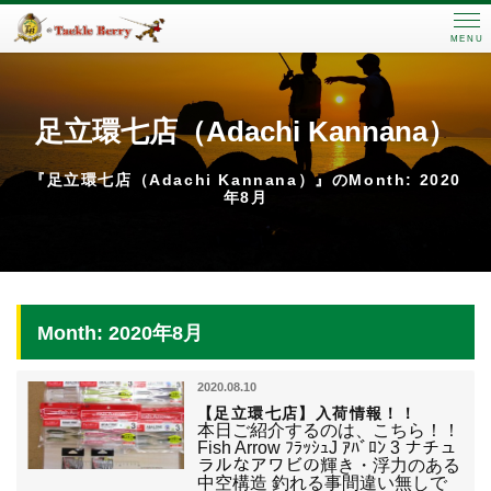
MENU
足立環七店（Adachi Kannana）
『足立環七店（Adachi Kannana）』のMonth: 2020
年8月
Month: 2020年8月
2020.08.10
【足立環七店】入荷情報！！
本日ご紹介するのは、こちら！！
Fish Arrow ﾌﾗｯｼｭJ ｱﾊﾞﾛﾝ 3 ナチュ
ラルなアワビの輝き・浮力のある
中空構造 釣れる事間違い無しで