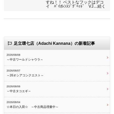
すね！！ ベストなフックはデコ
イ ﾊﾞｲｵﾚﾝｽｼﾞｸﾞﾍｯﾄﾞ VJ…続く
足立環七店（Adachi Kannana）の新着記事
2026/08/08
～中古ワールドシャウラ～
2026/08/07
～26オシアコンクエスト～
2026/08/06
～中古タコエギ～
2026/08/04
☆本日の入荷☆ ～中古商品増量中～