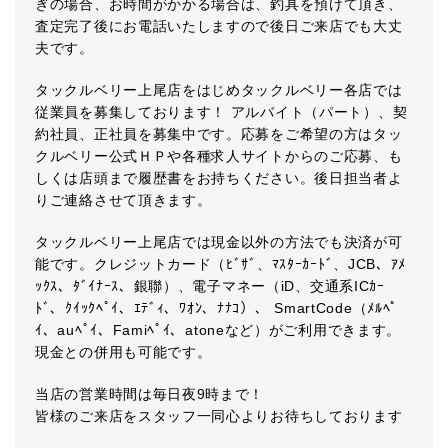
ぎの場合、お時間がかかる場合は、釣具を預けて頂き、
査定完了後にお電話いたしますので後日ご来店でも大丈
夫です。
タックルベリー上尾店をはじめタックルベリー各店では
従業員を募集しております！ アルバイト（パート）、契
約社員、正社員を募集中です。応募をご希望の方はタッ
クルベリー公式ＨＰや各種求人サイトからのご応募、も
しくは店頭まで履歴書をお持ちください。後日担当者よ
りご連絡させて頂きます。
タックルベリー上尾店では現金以外の方法でも決済が可
能です。クレジットカード（ﾋﾞｻﾞ、ﾏｽﾀｰｶｰﾄﾞ、JCB、ｱﾒ
ｯｸｽ、ﾀﾞｲﾅｰｽ、銀聯）、電子マネー（iD、交通系ICｶｰ
ﾄﾞ、ｸｲｯｸﾍﾟｲ、ｴﾃﾞｨ、ﾜｵﾝ、ﾅﾅｺ）、 SmartCode（ﾒﾙﾍﾟ
ｲ、auﾍﾟｲ、Famiﾍﾟｲ、atoneなど）がご利用できます。
現金との併用も可能です。
当店の営業時間は毎日夜9時まで！
皆様のご来店をスタッフ一同心よりお待ちしております