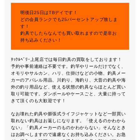
明後日25日はTBデイです！
どの会員ランクでも25パーセントアップ致しま
す！
釣具でしたらなんでも買い取れますので是非お
持ち込みください！
ﾀｯｸﾙﾍﾞﾘｰ上尾店では毎日釣具の買取をしております！
予約や事前連絡は不要です。釣竿やリールだけでなく、
オモリやサルカン、ハリ、仕掛けなどの小物、釣具メー
カーのアパレル用品、川釣り、海釣り、大昔の釣具や海
外の釣り用品など、使える状態の釣具ならほとんど買い
取り可能です。ダンボールやケースごと、大量に持って
きて頂くのも大歓迎です！
なお壊れた釣具や膨張式ライフジャケットなど一部買い
取れない釣具はお返しになります。「使えるのかわから
ない」「釣具メーカーのものかわからない」そんなとき
はお調べしますので遠慮なくお持ち込みください。お急