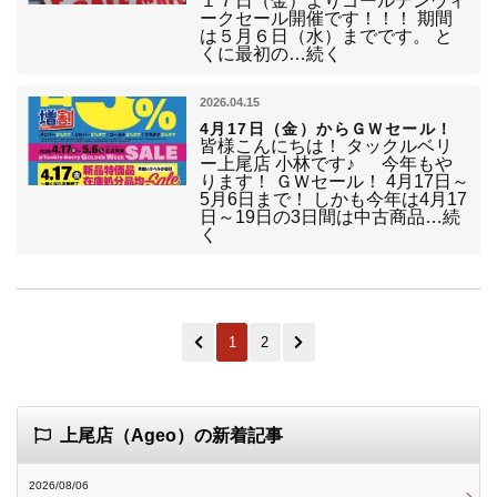
１７日（金）よりゴールデンウィ
ークセール開催です！！！ 期間
は５月６日（水）までです。 と
くに最初の…続く
2026.04.15
4月17日（金）からＧＷセール！
皆様こんにちは！ タックルベリ
ー上尾店 小林です♪ 今年もや
ります！ ＧＷセール！ 4月17日～
5月6日まで！ しかも今年は4月17
日～19日の3日間は中古商品…続
く
1
2
上尾店（Ageo）の新着記事
2026/08/06