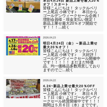
本日4月24日 新品上乗せ最大20％
オフ！スタート
皆様こんにちは！ タックルベリ
ー上尾店 小林です♪ 本日から
ゴールデンウィークセール企画！
増割会員様・現金支払い限定！
新品上乗せ最大20％オフ開始で
す！！！…続く
2026.04.23
明日4月24日（金）～新品上乗せ
最大20％オフ！
皆様こんにちは！ タックルベリ
ー上尾店 小林です♪ 大好評！
ゴールデンウィークセール開催中
です！！！！！ まだまだ特価
品、均一価格品多数用意しており
ますのでご…続く
2026.04.22
4.24~新品上乗せ最大20％OFF
皆様こんにちは！ タックルベリ
ー上尾店 小林です♪ 本日４月
１７日（金）よりゴールデンウィ
ークセール絶賛開催中です！！！
期間は５月６日（水）までです。