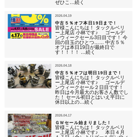
ぜひこ…続く
2026.04.19
中古５％オフ本日19日まで！
皆様こんにちは！ タックルベリ
ー上尾店 小林です♪ ゴールデ
ンウィークセール3日目です！ 今
回の目玉のひとつ…… 中古５％
オフは本日19日が最終日で
す！！！！ …続く
2026.04.18
中古５％オフは明日19日まで！
皆様こんにちは！ タックルベリ
ー上尾店 小林です♪ ゴールデ
ンウィークセール２日目です！
昨日は今月最大のお客さん数でし
た！ セール初日とはいえ平日に
休日以上の…続く
2026.04.17
ＧＷセール始まりました！
皆様こんにちは！ タックルベリ
ー上尾店 小林です♪ 本日４月