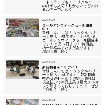
ードトラップも！ エリアルアー
の針子も入荷！動かないけど釣れ
るルアーで…続く
2026.04.29
ゴールデンウィークセール開催
中！
皆様こんにちは！ タックルベリ
ー上尾店 小林です♪ ただいま
ゴールデンウィークセール開催中
です！ ５月６日まで！ 特価品、
均一価格品まだまだあります！
増割会員…続く
2026.04.25
新品割引＆ＴＢデイ！
皆様こんにちは！ タックルベリ
ー上尾店 小林です♪ 好評開催
中のＧＷセール！ 増割会員様は
現金払いで新品上乗せ最大20％オ
フが始まっておりますので、ぜひ
ご利用く…続く
2026.04.24