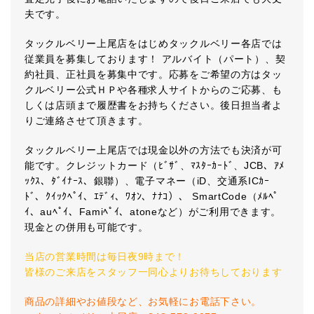
夫です。
タックルベリー上尾店をはじめタックルベリー各店では
従業員を募集しております！ アルバイト（パート）、契
約社員、正社員を募集中です。応募をご希望の方はタッ
クルベリー公式ＨＰや各種求人サイトからのご応募、も
しくは店頭まで履歴書をお持ちください。後日担当者よ
りご連絡させて頂きます。
タックルベリー上尾店では現金以外の方法でも決済が可
能です。クレジットカード（ﾋﾞｻﾞ、ﾏｽﾀｰｶｰﾄﾞ、JCB、ｱﾒ
ｯｸｽ、ﾀﾞｲﾅｰｽ、銀聯）、電子マネー（iD、交通系ICｶｰ
ﾄﾞ、ｸｲｯｸﾍﾟｲ、ｴﾃﾞｨ、ﾜｵﾝ、ﾅﾅｺ）、 SmartCode（ﾒﾙﾍﾟ
ｲ、auﾍﾟｲ、Famiﾍﾟｲ、atoneなど）がご利用できます。
現金との併用も可能です。
当店の営業時間は毎日夜9時まで！
皆様のご来店をスタッフ一同心よりお待ちしております
商品の詳細やお値段など、お気軽にお電話下さい。