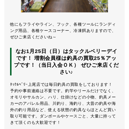
他にもフライやライン、フック、各種ツールにランディ
ング用品、各種ケースコーナー、冷凍餌ありますので、
ぜひご来店くださいね～
なお1月25日（日）はタックルベリーデイ
です！ 増割会員様は釣具の買取25％アッ
プです！（当日入会ＯＫ） ぜひご来店くだ
さい♪
ﾀｯｸﾙﾍﾞﾘｰ上尾店では毎日釣具の買取をしております！
予約や事前連絡は不要です。釣竿やリールだけでなく、
オモリやサルカン、ハリ、仕掛けなどの小物、釣具メー
カーのアパレル用品、川釣り、海釣り、大昔の釣具や海
外の釣り用品など、使える状態の釣具ならほとんど買い
取り可能です。ダンボールやケースごと、大量に持って
きて頂くのも大歓迎です！