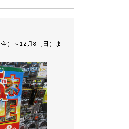
す♪
金）～12月8（日）ま