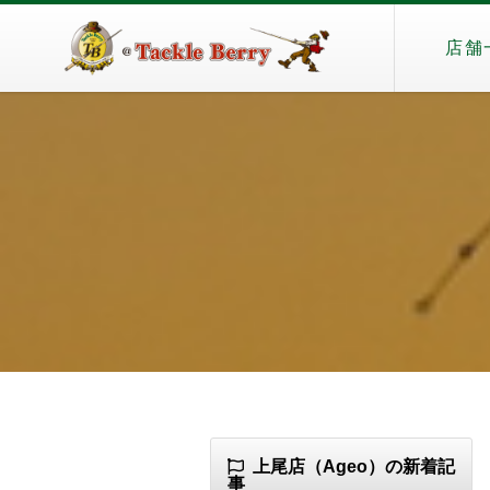
店舗
上尾店（Ageo）の新着記
事