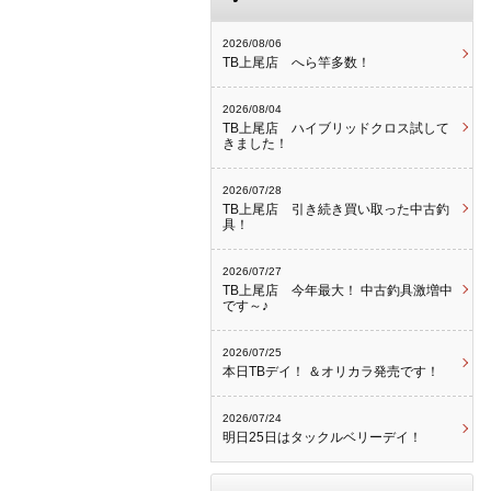
2026/08/06
TB上尾店 へら竿多数！
2026/08/04
TB上尾店 ハイブリッドクロス試して
きました！
2026/07/28
TB上尾店 引き続き買い取った中古釣
具！
2026/07/27
TB上尾店 今年最大！ 中古釣具激増中
です～♪
2026/07/25
本日TBデイ！ ＆オリカラ発売です！
2026/07/24
明日25日はタックルベリーデイ！