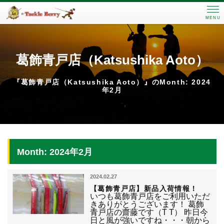
MENU
葛飾青戸店（Katsushika Aoto）
『葛飾青戸店（Katsushika Aoto）』のMonth: 2024
年2月
Month: 2024年2月
2024.02.27
【葛飾青戸店】新品入荷情報！
いつも葛飾青戸店をご利用いただ
きありがとうございます！ 葛飾
青戸店の齋藤です（T T） 昨日今
日と風が強いですね・・・朝から