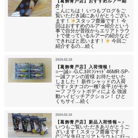
【葛飾青戸店】おすすめルアー紹
介！
こんにちは！ いつもブログをご
覧いただき誠にありがとうござい
ます！
スタッフ齋藤です！ 今
回はおすすめのルアー紹介という
事で自分が普段からエリアトラウ
トで使っているルアーの紹介など
できればと思います！
今回ご
紹介するの…続く
2024.02.18
【葛飾青戸店】入荷情報！
○一誠○ -G.C.ｶﾈﾋﾗｼｬｯﾄﾞ46MR-SP-
一誠ファンの皆様 お待たせいた
しました！ 新作シャッドの入荷
です♪ タナゴの一種｢金平｣がモチ
ーフ フラットボディによる 強波
動ハイピッチアクション！ ひと
くちサイ…続く
2024.02.16
【葛飾青戸店】新品入荷情報～♪
いつもご覧いただきありがとうご
ざいます！スタッフ齋藤です！
(^▽^)/ 先日エリアトラウトに行っ