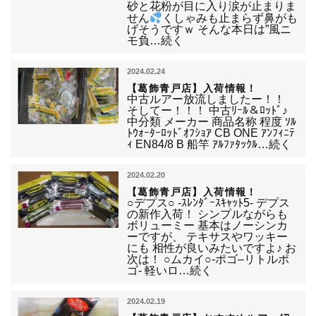
砂と花粉が目に入り涙が止まりま
せん
くしゃみも止まらず鼻がも
げそうですｗ そんな本日は”風ニ
モ負…続く
2024.02.24
【葛飾青戸店】入荷情報！
中古ルアー放流しましたー！！
そしてー！！！ 中古ﾘｰﾙ＆ﾛｯﾄﾞ♪
中分類 メーカー 商品名称 程度 ｿﾙ
ﾄｳｫｰﾀｰﾛｯﾄﾞｵﾌｼｮｱ CB ONE ｱﾝﾌｨﾆﾃ
ｨ EN84/8 B 船竿 ｱﾙﾌｧﾀｯｸﾙ…続く
2024.02.20
【葛飾青戸店】入荷情報！
○デプス○ -ｽﾚﾝﾀﾞｰｽｷｬｯﾄ5- デプス
の新作入荷！ シンプルながらも
ボリューミー 基本はノーシンカ
ーですが、 テキサスやワッキー
にも 相性が良いみたいですよ♪ お
次は！ ○ムカイ○-ポゴ–リトルポ
ゴ- 軽いロ…続く
2024.02.19