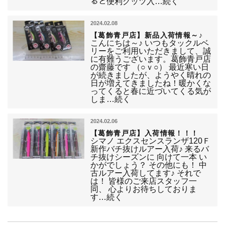
ると便利グッツ入…続く
2024.02.08
【葛飾青戸店】新品入荷情報～♪
こんにちは～♪ いつもタックルベ
リーをご利用いただきまして、誠
に有難うございます。葛飾青戸店
の齋藤です （○ｖ○） 最近寒い日
が続きましたが、ようやく晴れの
日が増えてきましたね！暖かくな
ってくると春に近づいてくる気が
しま…続く
2024.02.06
【葛飾青戸店】入荷情報！！！
シマノ エクスセンスランザ120Ｆ
新作バチ抜けルアー入荷♪ 来るバ
チ抜けシーズンに 向けて一本 い
かがでしょう？ その他にも！ 中
古ルアー入荷してます♪ それで
は！ 皆様のご来店スタッフ一
同、 心よりお待ちしておりま
す…続く