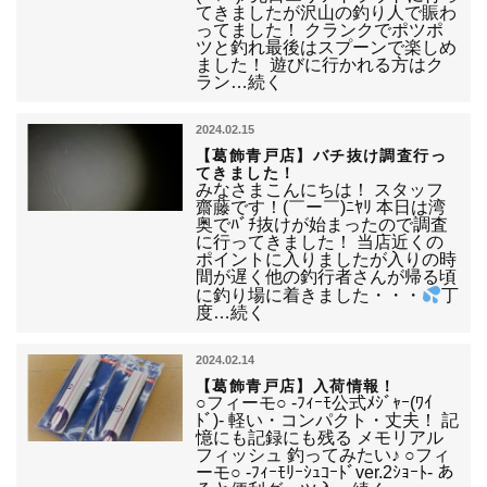
てきましたが沢山の釣り人で賑わ
ってました！ クランクでポツポ
ツと釣れ最後はスプーンで楽しめ
ました！ 遊びに行かれる方はク
ラン…続く
2024.02.15
【葛飾青戸店】バチ抜け調査行っ
てきました！
みなさまこんにちは！ スタッフ
齋藤です！(￣ー￣)ﾆﾔﾘ 本日は湾
奥でﾊﾞﾁ抜けが始まったので調査
に行ってきました！ 当店近くの
ポイントに入りましたが入りの時
間が遅く他の釣行者さんが帰る頃
に釣り場に着きました・・・
丁
度…続く
2024.02.14
【葛飾青戸店】入荷情報！
○フィーモ○ -ﾌｨｰﾓ公式ﾒｼﾞｬｰ(ﾜｲ
ﾄﾞ)- 軽い・コンパクト・丈夫！ 記
憶にも記録にも残る メモリアル
フィッシュ 釣ってみたい♪ ○フィ
ーモ○ -ﾌｨｰﾓﾘｰｼｭｺｰﾄﾞver.2ｼｮｰﾄ- あ