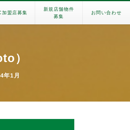
新規店舗物件
C加盟店募集
お問い合わせ
募集
oto）
24年1月