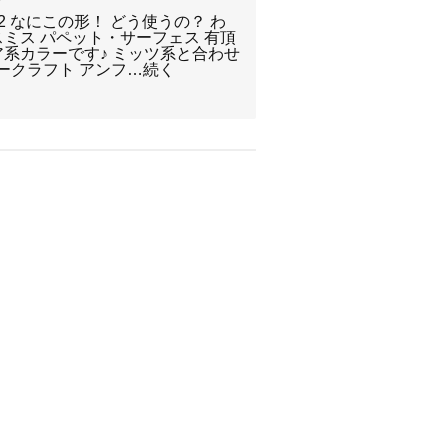
2 なにこの形！ どう使うの？ わ
ミス パペット・サーフェス 有頂
ア系カラーです♪ ミッツ系と合わせ
ークラフト アンフ…続く