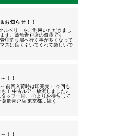
&お知らせ！！
ックルベリーをご利用いただきまし
います。葛飾青戸店の齋藤です
て管理釣り場へ行く事が多くなって
ジマスは良く引いてくれて楽しいで
報～！！
0～ 前回入荷時は即完売！ 今回も
にも！ 中古ルアー放流しました♪
スタッフ一同、 心よりお待ちして
ー葛飾青戸店 東京都…続く
報～！！