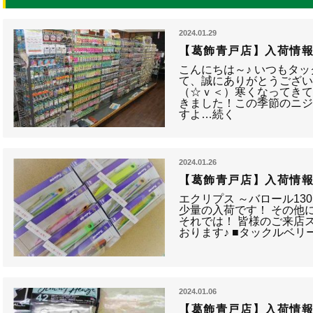
2024.01.29
【葛飾青戸店】入荷情報
こんにちは～♪ いつもタ
て、誠にありがとうござ
（☆ｖ＜）寒くなってき
きました！この季節のニ
すよ…続く
2024.01.26
【葛飾青戸店】入荷情
エクリプス ～バロール13
少量の入荷です！ その他
それでは！ 皆様のご来店
おります♪ ■タックルベリ
2024.01.06
【葛飾青戸店】入荷情