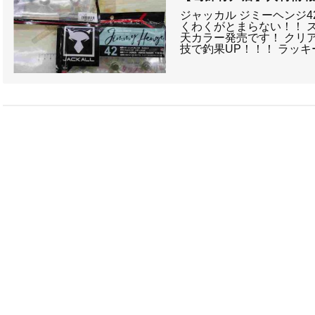
ジャッカル ジミーヘンジ4
くわくがとまらない！！ ス
天カラー発売です！ クリ
技で釣果UP！！！ ラッキ