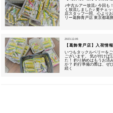
♪中古ルアー放流♪ 今回も
く放流しました♪ 要チェッ
店スタッフ一同、心よりお
リー葛飾青戸店 東京都葛飾区
2023.12.06
【葛飾青戸店】入荷情
いつもタックルベリーを
ございます。 気が付けば
た！ 釣り納めはもうお済
か？ 釣行準備の際は、ぜひ
続く