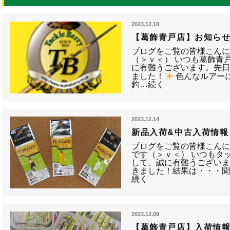
2023.12.18
【葛飾青戸店】お知ら
ブログをご覧の皆様こんに
（＞ｖ＜） いつも葛飾青
に有難うございます。先
ました！
色んなルアーに
釣…続く
2023.12.14
新品入荷&中古入荷情報
ブログをご覧の皆様こんに
です（＞ｖ＜） いつもタ
して、誠に有難うございます
きました！結果は・・・
続く
2023.12.09
【葛飾青戸店】入荷情