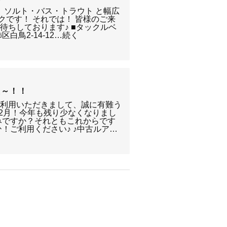
！ ソルト・バス・トラウト と幅広
クです！ それでは！ 皆様のご来
待ちしております♪ ■タックルベ
白鳥2-14-12…続く
報～！！
ご利用いただきまして、誠に有難う
12月！今年も残り少なくなりまし
みですか？それともこれからです
！ご利用ください♪ ♪中古ルア…