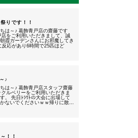
せ祭りです！！
ちは～♪ 葛飾青戸店の齋藤です
戸店をご利用いただきまして、誠
日朝霞ガーデンさんにお邪魔してき
反応があり6時間で25匹ほど
～♪
ちは～♪ 葛飾青戸店スタッフ齋藤
ックルベリーをご利用いただきま
。 先日ﾄﾗｳﾄの大会に出場して
聞かないでくださいｗｗ帰りに散…
報～！！