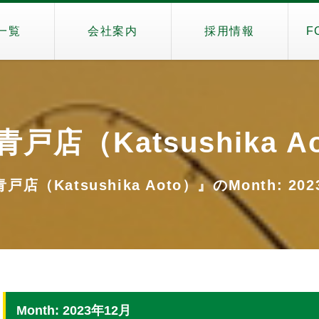
一覧
会社案内
採用情報
F
戸店（Katsushika A
店（Katsushika Aoto）』のMonth: 20
Month: 2023年12月