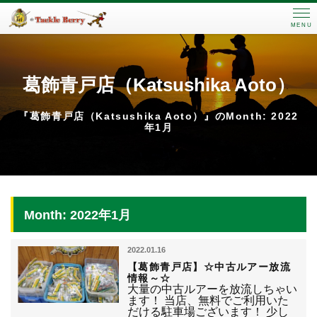
MENU
葛飾青戸店（Katsushika Aoto）
『葛飾青戸店（Katsushika Aoto）』のMonth: 2022
年1月
Month: 2022年1月
2022.01.16
【葛飾青戸店】☆中古ルアー放流
情報～☆
大量の中古ルアーを放流しちゃい
ます！ 当店、無料でご利用いた
だける駐車場ございます！ 少し