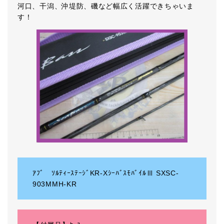
河口、干潟、沖堤防、磯など幅広く活躍できちゃいま
す！
ｱﾌﾞ ｿﾙﾃｨｰｽﾃｰｼﾞKR-XｼｰﾊﾞｽﾓﾊﾞｲﾙⅢ SXSC-
903MMH-KR