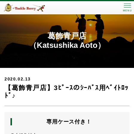
MENU
葛飾青戸店
（Katsushika Aoto）
2020.02.13
【葛飾青戸店】3ﾋﾟｰｽのｼｰﾊﾞｽ用ﾍﾞｲﾄﾛｯ
ﾄﾞ♪
専用ケース付き！