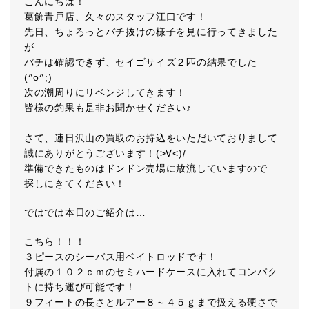
こんにちは！
葛飾青戸店、久々のスタッフ江口です！
先日、ちょろっとバチ抜けの様子を見に行ってきました
が
バチは確認できず、セイゴサイズ２匹の結果でした
(^o^;)
次の潮周りにリベンジしてきます！
皆様の釣果も是非お聞かせください♪
さて、連日沢山の買取のお持込をいただいておりまして
誠にありがとうございます！(>∀<)/
準備できたものはドンドン売場に放流していますので
探しにきてください！
ではでは本日のご紹介は…
こちら！！！
３ピースのシーバス用ベイトロッドです！
付属の１０２ｃｍのセミハードケースに入れてコンパク
トに持ち運び可能です！
９フィートの長さとルアー８～４５ｇまで扱える硬さで