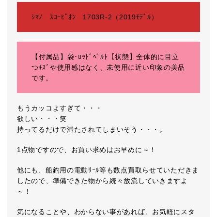
ｼﾏﾉ ｽｺｰﾋﾟｵﾝ 1703R-2（2019ﾓﾃﾞﾙ）
【付属品】袋･ﾛｯﾄﾞﾍﾞﾙﾄ【状態】全体的に目立
つｷｽﾞや使用感はなく、未使用に近い印象の美品
です。
もうカッコよすぎて・・・
欲しい・・・笑
持ってるだけで満たされてしまいそう・・・。
1点物ですので、お買い求めはお早めに～！
他にも、船釣用の電動ﾘｰﾙ等も数点買取らせていただきま
したので、準備できた物から続々放流していきますよ
～！
気になることや、わからない事があれば、お気軽にスタ