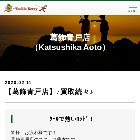
MENU
葛飾青戸店
（Katsushika Aoto）
2020.02.11
【葛飾青戸店】♪買取続々♪
ｸｰﾙで熱いﾛｯﾄﾞ！
皆様、お疲れ様です！
葛飾青戸店のスタッフ藤本です。