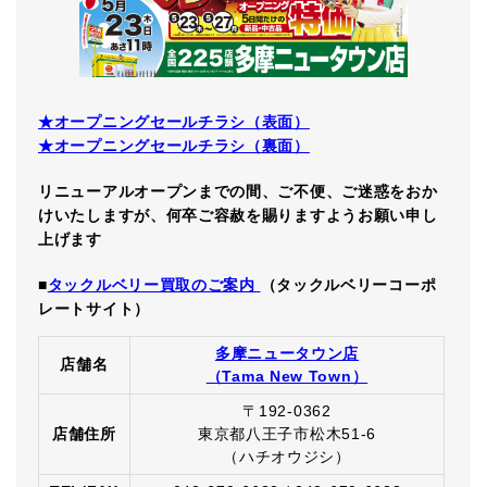
★オープニングセールチラシ（表面）
★オープニングセールチラシ（裏面）
リニューアルオープンまでの間、ご不便、ご迷惑をおか
けいたしますが、何卒ご容赦を賜りますようお願い申し
上げます
■
タックルベリー買取のご案内
（タックルベリーコーポ
レートサイト）
多摩ニュータウン店
店舗名
（Tama New Town）
〒192-0362
店舗住所
東京都八王子市松木51-6
（ハチオウジシ）