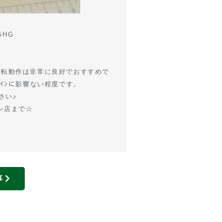
SHG
回転動作は非常に良好でおすすめで
がﾗｲﾝに影響ない程度です。
さい♪
ン店まで☆
事