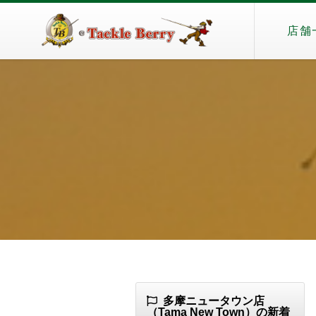
店舗
多摩ニュータウン店
（Tama New Town）の新着