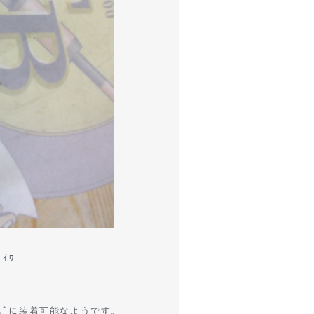
ﾞｲﾜ
ｻｲｽﾞに装着可能なようです。