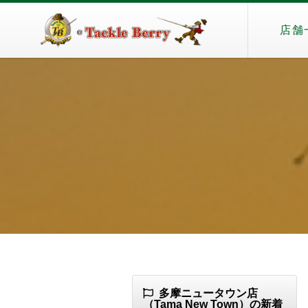
店舗
多摩ニュータウン店
（Tama New Town）の新着