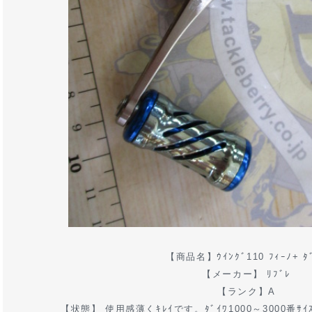
【商品名】ｳｲﾝｸﾞ110 ﾌｨｰﾉ+ ﾀ
【メーカー】 ﾘﾌﾞﾚ
【ランク】A
【状態】 使用感薄くｷﾚｲです。ﾀﾞｲﾜ1000～3000番