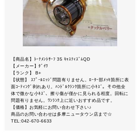
【商品名】ﾄｰﾅﾒﾝﾄｻｰﾌ 35 ｷｬｽﾃｨｽﾞﾑQD
【メーカー】ﾀﾞｲﾜ
【ランク】 B+
【状態】 ｽﾌﾟｰﾙｴｯｼﾞ問題有りません。ﾛｰﾀｰ部ﾒｯｷ箇所に表
面ｺｰﾃｨﾝｸﾞ剥れあり。ﾊﾝﾄﾞﾙｸﾗﾝｸ箇所に小ｷｽﾞ。その他全
体で微かな小ｷｽﾞ、擦り傷が僅かに見られる程度。回転に
問題有りません。ﾜﾝﾗﾝｸ上に近いおすすめ品です。
【価格】お気軽にお問い合わせ下さい♪
商品のお問い合わせは多摩ニュータウン店まで☆
TEL:042-670-6633