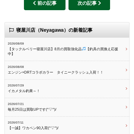
前の記事
次の記事
寝屋川店（Neyagawa）の新着記事
2026/08/09
【タックルベリー寝屋川店】8月の買取強化品
【釣具の買換え応援
中】
2026/08/08
エンジン×DRTコラボカラー タイニークラッシュ入荷！！
2026/07/29
イカメタル釣果～！
2026/07/21
毎月25日は買取UPです(^▽^)/
2026/07/11
【一誠】ワカペン90入荷(^▽^)/