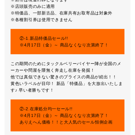
※店頭販売のみに適用
※特価品、一部新古品、在庫共有お取寄品は対象外
※各種割引券は使用できません
②-1.新品特価品セール!!
※4月17日（金）～ 商品なくなり次第終了！
この期間のためにタックルベリーバイヤー陣が全国のメ
ーカーや問屋を隈無く奔走し在庫を発掘！
他では真似できない驚きのプライスの商品が続出！！
黄色いラベルが目印！ 新品「特価品」を大放出いたしま
す♪ 早い者勝ちです！
②-2.在庫処分均一セール!!
※4月17日（金）～ 商品なくなり次第終了！
ありえへん価格！！と大人気のセール恒例企画