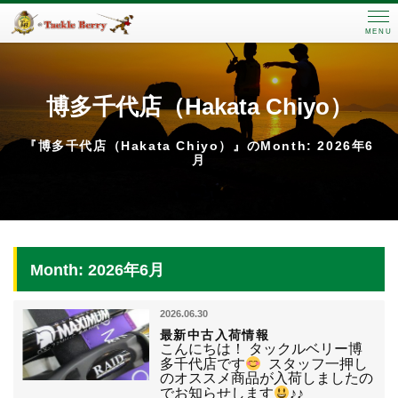
MENU
博多千代店（Hakata Chiyo）
『博多千代店（Hakata Chiyo）』のMonth: 2026年6
月
Month: 2026年6月
2026.06.30
最新中古入荷情報
こんにちは！ タックルベリー博
多千代店です
スタッフ一押し
のオススメ商品が入荷しましたの
でお知らせします
♪♪