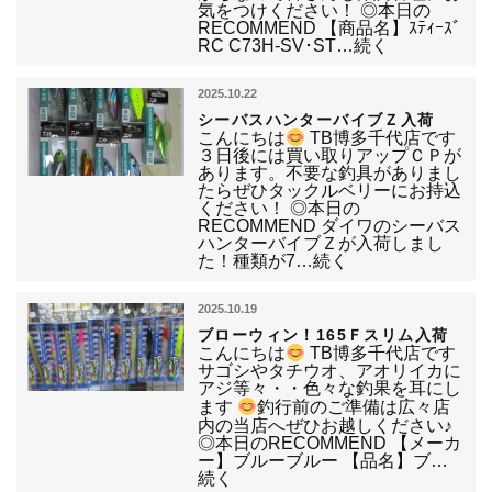
気をつけください！ ◎本日の
RECOMMEND 【商品名】ｽﾃｨｰｽﾞ
RC C73H-SV･ST…続く
2025.10.22
シーバスハンターバイブＺ入荷
こんにちは
TB博多千代店です
３日後には買い取りアップＣＰが
あります。不要な釣具がありまし
たらぜひタックルベリーにお持込
ください！ ◎本日の
RECOMMEND ダイワのシーバス
ハンターバイブＺが入荷しまし
た！種類が7…続く
2025.10.19
ブローウィン！165Ｆスリム入荷
こんにちは
TB博多千代店です
サゴシやタチウオ、アオリイカに
アジ等々・・色々な釣果を耳にし
ます
釣行前のご準備は広々店
内の当店へぜひお越しください♪
◎本日のRECOMMEND 【メーカ
ー】ブルーブルー 【品名】ブ…
続く