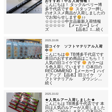
おすすめ！中古入荷情報！
こんにちは！ タックルベリー博
多千代店です
スタッフ一押し
のオススメ商品が入荷しましたの
でお知らせします
♪♪
☆☆☆☆☆中古品最新入荷情報
☆☆☆☆☆ 【メーカー】レイ
ズ 【品名】ｴ…続く
2025.10.06
旧コイケ ソフトマテリアル入荷
中
こんにちは
TB博多千代店です
本日のおすすめ商品はこちら！！
人気の旧コイケです
カラーは
５色入荷しています！ ◎本日の
RECOMMEND 【メーカー】ハイ
ドアップ 【品名】旧コイケ ソ
フトマテリアル ダウンシ…
続く
2025.10.02
★人気ルアー入荷しました★
こんにちは TB博多千代店です 本
日は人気のルアーが入荷しました
ので、ご紹介します！ ◎本日の