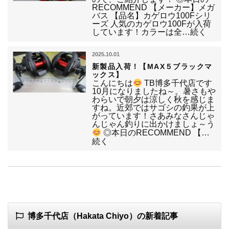
RECOMMEND 【メーカー】メガ
バス 【品名】カゲロウ100Fシリ
ーズ 人気のカゲロウ100Fが入荷
しています！カラーは全…続く
2025.10.01
新製品入荷！【MAX５ブラックマ
ックス】
こんにちは
TB博多千代店です
10月になりましたね～。暑さもや
わらいで朝夕は涼しく秋を感じま
すね。近郊ではサゴシの釣果が上
がっています！さあみなさんじゃ
んじゃん釣りに出かけましょ～う
◎本日のRECOMMEND 【…
続く
博多千代店（Hakata Chiyo）の新着記事