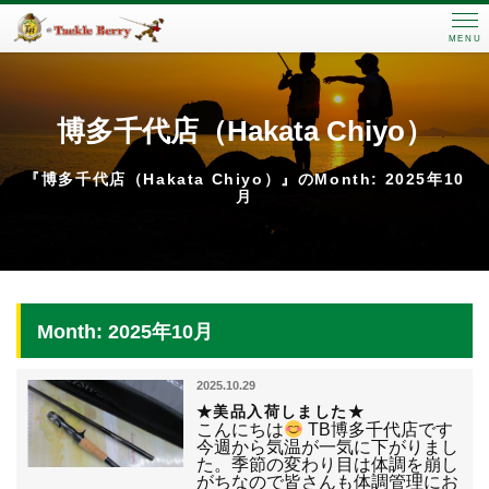
MENU
博多千代店（Hakata Chiyo）
『博多千代店（Hakata Chiyo）』のMonth: 2025年10
月
Month: 2025年10月
2025.10.29
★美品入荷しました★
こんにちは
TB博多千代店です
今週から気温が一気に下がりまし
た。季節の変わり目は体調を崩し
がちなので皆さんも体調管理にお