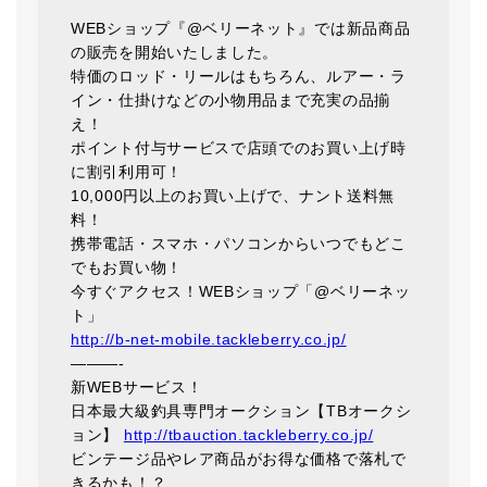
WEBショップ『@ベリーネット』では新品商品
の販売を開始いたしました。
特価のロッド・リールはもちろん、ルアー・ラ
イン・仕掛けなどの小物用品まで充実の品揃
え！
ポイント付与サービスで店頭でのお買い上げ時
に割引利用可！
10,000円以上のお買い上げで、ナント送料無
料！
携帯電話・スマホ・パソコンからいつでもどこ
でもお買い物！
今すぐアクセス！WEBショップ「@ベリーネッ
ト」
http://b-net-mobile.tackleberry.co.jp/
———-
新WEBサービス！
日本最大級釣具専門オークション【TBオークシ
ョン】
http://tbauction.tackleberry.co.jp/
ビンテージ品やレア商品がお得な価格で落札で
きるかも！？