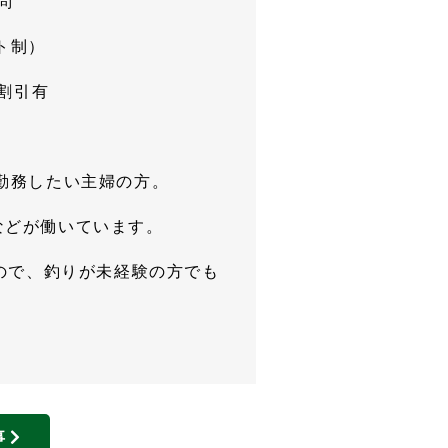
問
ト制）
割引有
0勤務したい主婦の方。
んなどが働いています。
ので、釣りが未経験の方でも
事