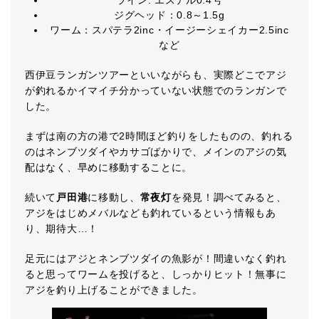
ライン: エステル0.4号
ジグヘッド：0.8～1.5g
ワーム：スパテラ2inc・イージーシェイカー2.5inc
など
西伊豆ランガンツアーといいながらも、実際どこでアジ
が釣れるかイマイチ分かっていない状態でのランガンで
した。
まずは南の方の港で2時間ほど釣りをしたものの、釣れる
のはネンブツダイやカサゴばかりで、メインのアジの気
配はなく、早めに移動することに。
続いて
戸田港
に移動し、
常夜灯
を発見！調べてみると、
アジをはじめメバルなども釣れているという情報もあ
り、期待大…！
足元にはアジとネンブツダイの魚影が！間違いなく釣れ
ると思ってワームを投げると、しっかりヒット！無事に
アジを釣り上げることができました。