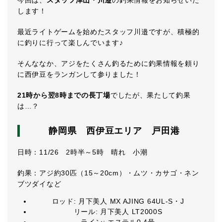
今回は、
スタッフ津山・川邉
の釣果情報をお知らせいた
します！
最近ライトゲームを始めたスタッフ川邉ですが、積極的
に釣りに行って楽しんでいます♪
そんななか、アジをたくさん釣るために釣果情報を頼り
に西伊豆をランガンして参りました！
21時から翌8時までの長丁場
でしたが、果たして釣果
は…？
静岡県 西伊豆エリア 戸田港
日時：11/26 2時半～5時 晴れ 小潮
釣果：アジ約30匹（15～20cm）・ムツ・カサゴ・ネン
ブツダイなど
ロッド: 月下美人 MX AJING 64UL-S・J
リール: 月下美人 LT2000S