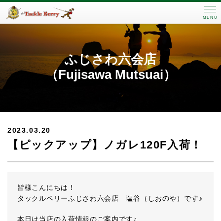
MENU
ふじさわ六会店
（Fujisawa Mutsuai）
2023.03.20
【ピックアップ】ノガレ120F入荷！
皆様こんにちは！
タックルベリーふじさわ六会店 塩谷（しおのや）です♪
本日は当店の入荷情報のご案内です♪