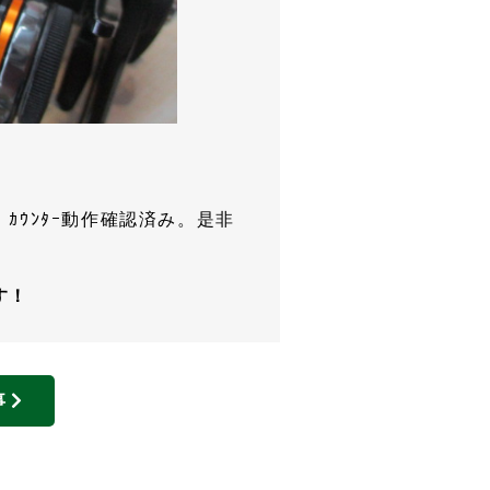
ｳﾝﾀｰ動作確認済み。是非
す！
事