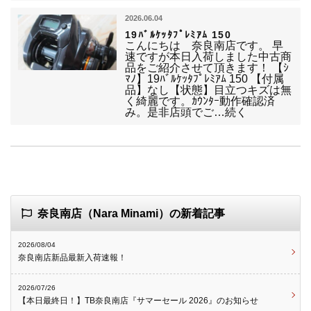
2026.06.04
19ﾊﾞﾙｹｯﾀﾌﾟﾚﾐｱﾑ 150
こんにちは 奈良南店です。 早
速ですが本日入荷しました中古商
品をご紹介させて頂きます！ 【ｼ
ﾏﾉ】19ﾊﾞﾙｹｯﾀﾌﾟﾚﾐｱﾑ 150 【付属
品】なし【状態】目立つキズは無
く綺麗です。ｶｳﾝﾀｰ動作確認済
み。是非店頭でご…続く
奈良南店（Nara Minami）の新着記事
2026/08/04
奈良南店新品最新入荷速報！
2026/07/26
【本日最終日！】TB奈良南店『サマーセール 2026』のお知らせ