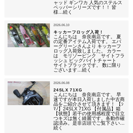
ャッド ギンワカ 人気のステルス
ペッパーシリーズです！！ 皆
様…続く
2026.06.10
キッカーフロッグ入荷！
こんにちは 奈良南店です。 夏
の定番アイテム入荷です。 エバ
ーグリーンさんより キッカーフ
ロッグ入荷致しました。 カラー
は モリゾーピンク サイトフラ
ッシュ ビッグバイトチャート
サイトブラックです。 数に限り
ございます…続く
2026.06.08
24SLX 71XG
こんにちは 奈良南店です。 早
速ですが本日入荷しました中古商
品をご紹介させて頂きます！ 【ｼ
ﾏﾉ】24SLX 71XG 【付属品】箱
【状態】若干の使用感程度で目立
つキズは無く綺麗です。各動作確
認済み。是非店頭でご覧下さい…
続く