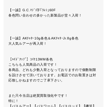
【一誠】G.C.ﾏｼﾞI字｢ﾗﾚｼ｣60F
各色問い合わせの多かった新製品が堂々入荷！
【一誠】AKﾁｬﾀｰ10g各色＆AKﾁｬﾀｰJr.8g各色
大人気ルアーが再入荷！
【ﾊｲﾄﾞｱｯﾌﾟ】ｺｲｹ13MM各色
こちらも人気商品の入荷です！
各商品、どれも少数入荷となっておりますので個数制限
を設けさせて頂いております。お電話でのお取置きは対
応致しかねますのでご了承下さい。
また只今当店は絶賛買取強化中です！
特に！
【バスルアー】【バスワーム】【バスロッド】【磯竿】