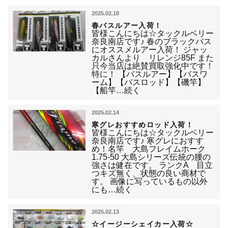
2025.02.18
春バスルアー入荷！
皆様こんにちは☆タックルベリー
奈良南店です♪ 春のブラックバス
にオススメルアー入荷！ ジャッ
カルさんより リレンジ85F また
只今当店は絶賛買取強化中です！
特に！ 【バスルアー】【バスワ
ーム】【バスロッド】【磯竿】
【船竿…続く
2025.02.14
寒グレおすすめロッド入荷！
皆様こんにちは☆タックルベリー
奈良南店です♪ 寒グレにおすす
め！名竿 大島フレイムホーク
1.75-50 大島シリーズ伝統の腰の
強さは健在です。 ランクA 目立
つキズ無く、状態の良い商材で
す。 画像に写っているもの以外
にも…続く
2025.02.13
☆イージーシェイカー入荷☆