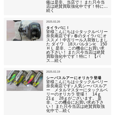
備は是非、当店で！ また只今当
店は絶賛買取強化中です！特に…
続く
2025.02.26
タイラバに！
皆様こんにちは☆タックルベリー
奈良南店です♪ 春のタイラバにオ
ススメ！中古リール入荷致しまし
た ダイワ 18スパルタンic 150
ＨＬ 是非、この機会にお買い求
め下さい！ また只今当店は絶賛
買取強化中です！特に！ 【バ
ス…続く
2025.02.19
シーバスルアーにオリカラ登場
皆様こんにちは☆タックルベリー
奈良南店です♪ 人気シーバスルア
ー メタルマスターにタックルベ
リーのオリカラ 登場！ 14ｇ
21ｇ 28ｇがございます。 是
非、この機会にお買い求め下さ
い！ また只今当店は絶賛買取強
化中で…続く