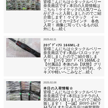
皆様こんにちは☆タックルベリー
奈良南店です♪ 本日の入荷情報は
こちら！ケイテックの人気ワーム
がどさっと入荷しましたのでご紹
介致します！ ケイテック イー
ジーシェイカー2.5インチ 各色
入荷！ 画像に写っているもの以
外にも…続く
2025.02.11
20ｿﾞﾃﾞｨｱｽ 166ML-2
皆様こんにちは☆タックルベリー
奈良南店です♪美品バスロッドが
入荷しましたのでご紹介致しま
す！ 【ｼﾏﾉ】20ｿﾞﾃﾞｨｱｽ 166ML-2
【付属品】本体のみ【状態】グリ
ップやエンドにテカリや汚れ、小
キズや軽いへこみなど…続く
2025.02.08
本日の入荷情報☆
皆様こんにちは☆タックルベリー
奈良南店です♪本日はコチラの人
気商品が入荷しましたのでご紹介
致します！ 【一誠】ｶﾀｸﾁﾜｰﾑﾔﾊﾞｸ
ﾈ4.5ｲﾝﾁ また只今当店は絶賛買取