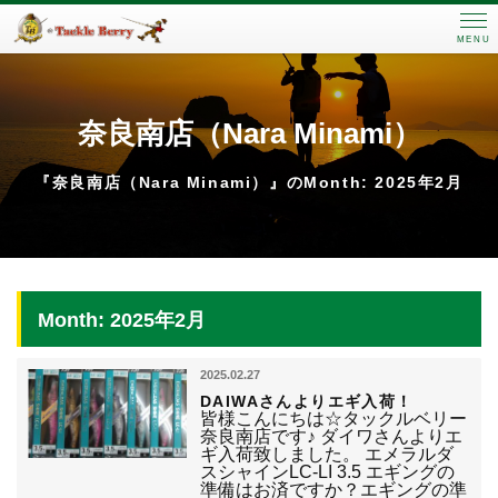
MENU
奈良南店（Nara Minami）
『奈良南店（Nara Minami）』のMonth: 2025年2月
Month: 2025年2月
2025.02.27
DAIWAさんよりエギ入荷！
皆様こんにちは☆タックルベリー
奈良南店です♪ ダイワさんよりエ
ギ入荷致しました。 エメラルダ
スシャインLC-LI 3.5 エギングの
準備はお済ですか？エギングの準