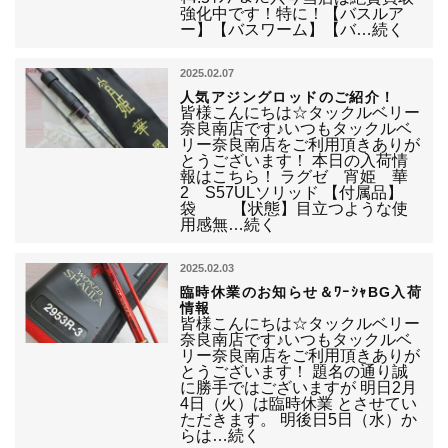
強化中です！特に！【バスルア
ー】【バスワーム】【バ…続く
2025.02.07
人気アジングロッドのご紹介！
皆様こんにちは☆タックルベリー
奈良南店です♪いつもタックルベ
リー奈良南店をご利用頂きありが
とうございます！ 本日の入荷情
報はこちら！ ラグゼ 宵姫 華
2 S57ULソリッド 【付属品】
袋 【状態】目立つような使
用感無…続く
2025.02.03
臨時休業のお知らせ＆ﾜｰｼｬBG入荷
情報
皆様こんにちは☆タックルベリー
奈良南店です♪いつもタックルベ
リー奈良南店をご利用頂きありが
とうございます！ 題名の通り誠
に勝手ではございますが 明日2月
4日（火）は臨時休業 とさせてい
ただきます。 明後日5日（水）か
らは…続く