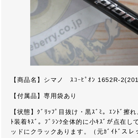
【商品名】シマノ ｽｺｰﾋﾟｵﾝ 1652R-2(2019
【付属品】専用袋あり
【状態】ｸﾞﾘｯﾌﾟ目抜け・黒ｽﾞﾐ。ｴﾝﾄﾞ擦れ。
ﾄ装着ｷｽﾞ。ﾌﾞﾗﾝｸ全体的に小ｷｽﾞが点
ッドにクラックあります。（元ｶﾞｲﾄﾞス