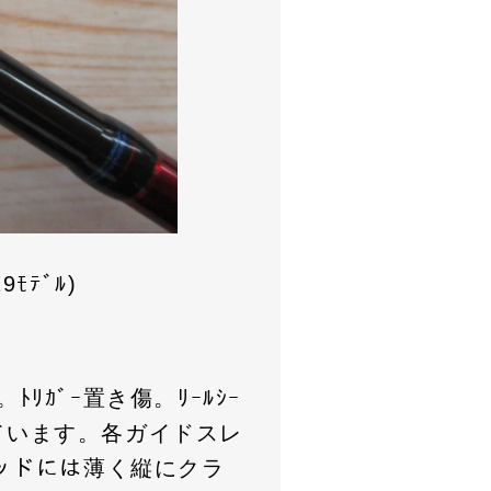
ﾓﾃﾞﾙ)
ﾄﾘｶﾞｰ置き傷。ﾘｰﾙｼｰ
在しています。各ガイドスレ
レッドには薄く縦にクラ