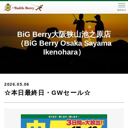
MENU
BiG Berry大阪狭山池之原店
（BiG Berry Osaka Sayama
Ikenohara）
2026.05.06
☆本日最終日・GWセール☆